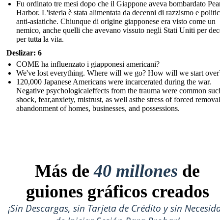
Fu ordinato tre mesi dopo che il Giappone aveva bombardato Pea
Harbor. L'isteria è stata alimentata da decenni di razzismo e politi
anti-asiatiche. Chiunque di origine giapponese era visto come un
nemico, anche quelli che avevano vissuto negli Stati Uniti per de
per tutta la vita.
Deslizar: 6
COME ha influenzato i giapponesi americani?
We've lost everything. Where will we go? How will we start over
120,000 Japanese Americans were incarcerated during the war.
Negative psychologicaleffects from the trauma were common suc
shock, fear,anxiety, mistrust, as well asthe stress of forced remova
abandonment of homes, businesses, and possessions.
Más de
40 millones
de
guiones gráficos creados
¡Sin Descargas, sin Tarjeta de Crédito y sin Necesid