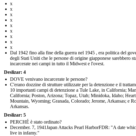
x
x
x
x
x
x
x
x
x
Dal 1942 fino alla fine della guerra nel 1945 , era politica del gov
degli Stati Uniti che le persone di origine giapponese sarebbero st
incarcerate nei campi in tutto il Midwest e l'ovest.
Deslizar: 4
DOVE venivano incarcerate le persone?
C'erano dozzine di strutture utilizzate per la detenzione e il tratta
10 importanti campi di detenzione a Tule Lake, in California; Ma
California; Poston, Arizona; Topaz, Utah; Minidoka, Idaho; Heart
Mountain, Wyoming; Granada, Colorado; Jerome, Arkansas; e R
Arkansas.
Deslizar: 5
PERCHÉ è stato ordinato?
December. 7, 1941Japan Attacks Pearl HarborFDR: "A date whic
live in infamy."