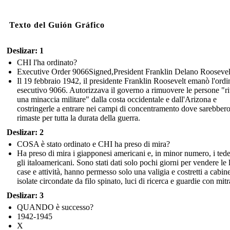
Texto del Guión Gráfico
Deslizar: 1
CHI l'ha ordinato?
Executive Order 9066Signed,President Franklin Delano Roosevel
Il 19 febbraio 1942, il presidente Franklin Roosevelt emanò l'ordi
esecutivo 9066. Autorizzava il governo a rimuovere le persone "ri
una minaccia militare" dalla costa occidentale e dall'Arizona e
costringerle a entrare nei campi di concentramento dove sarebber
rimaste per tutta la durata della guerra.
Deslizar: 2
COSA è stato ordinato e CHI ha preso di mira?
Ha preso di mira i giapponesi americani e, in minor numero, i tede
gli italoamericani. Sono stati dati solo pochi giorni per vendere le 
case e attività, hanno permesso solo una valigia e costretti a cabin
isolate circondate da filo spinato, luci di ricerca e guardie con mitr
Deslizar: 3
QUANDO è successo?
1942-1945
X