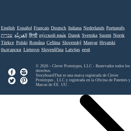
English
Español
Français
Deutsch
Italiana
Nederlands
Português
עברית
العَرَبِيَّة
हिन्दी
ру́сский язы́к
Dansk
Svenska
Suomi
Norsk
Türkçe
Polski
Româna
Ceština
Slovenský
Magyar
Hrvatski
български
Lietuvos
Slovenščina
Latvijas
eesti
© 2026 - Clever Prototypes, LLC - Reservados todos los
derechos.
StoryboardThat es una marca registrada de
Clever
Prototypes , LLC
y registrada en la Oficina de Patentes y
Marcas de EE. UU.