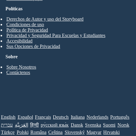
Políticas
Derechos de Autor y uso del Storyboard
Condiciones de uso
Política de Privacidad
Privacidad y Seguridad Para Escuelas y Estudiantes
Accesibilidad
Sus Opciones de Privacidad
Sobre
Sobre Nosotros
Contáctenos
English
Español
Français
Deutsch
Italiana
Nederlands
Português
עברית
العَرَبِيَّة
हिन्दी
ру́сский язы́к
Dansk
Svenska
Suomi
Norsk
Türkçe
Polski
Româna
Ceština
Slovenský
Magyar
Hrvatski