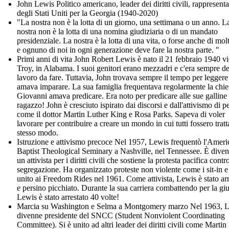
John Lewis Politico americano, leader dei diritti civili, rappresent
degli Stati Uniti per la Georgia (1940-2020)
"La nostra non è la lotta di un giorno, una settimana o un anno. L
nostra non è la lotta di una nomina giudiziaria o di un mandato
presidenziale. La nostra è la lotta di una vita, o forse anche di molt
e ognuno di noi in ogni generazione deve fare la nostra parte. "
Primi anni di vita John Robert Lewis è nato il 21 febbraio 1940 vi
Troy, in Alabama. I suoi genitori erano mezzadri e c'era sempre de
lavoro da fare. Tuttavia, John trovava sempre il tempo per leggere
amava imparare. La sua famiglia frequentava regolarmente la chie
Giovanni amava predicare. Era noto per predicare alle sue galline
ragazzo! John è cresciuto ispirato dai discorsi e dall'attivismo di p
come il dottor Martin Luther King e Rosa Parks. Sapeva di voler
lavorare per contribuire a creare un mondo in cui tutti fossero tratta
stesso modo.
Istruzione e attivismo precoce Nel 1957, Lewis frequentò l'Ameri
Baptist Theological Seminary a Nashville, nel Tennessee. È diven
un attivista per i diritti civili che sostiene la protesta pacifica contr
segregazione. Ha organizzato proteste non violente come i sit-in e 
unito ai Freedom Rides nel 1961. Come attivista, Lewis è stato arr
e persino picchiato. Durante la sua carriera combattendo per la giu
Lewis è stato arrestato 40 volte!
Marcia su Washington e Selma a Montgomery marzo Nel 1963, 
divenne presidente del SNCC (Student Nonviolent Coordinating
Committee). Si è unito ad altri leader dei diritti civili come Martin