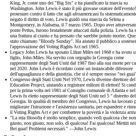
King, Jr. come uno dei "Big Six" e ha pianificato la marcia su
Washington. John Lewis è stato il più giovane oratore dell'evento!
protestare contro il fatto che agli afroamericani fu sistematicament
negato il diritto di voto, Lewis guidò una marcia da Selma a
Montgomery, in Alabama, il 7 marzo 1965. Dopo aver attraversato
ponte Pettus, furono brutalmente attaccati dalla polizia. Lewis ha 
una frattura al cranio e ha pensato che sarebbe potuto morire. Que
stato chiamato "Bloody Sunday". Ha aiutato il pubblico a sostene
l'approvazione del Voting Rights Act nel 1965.
Legacy John Lewis ha sposato Lilian Miles nel 1968 e ha avuto 
figlio, John-Miles. Ha servito con orgoglio la Georgia come
rappresentante degli Stati Uniti dal 1987 fino alla sua morte per c
nel 2020. John Lewis è ricordato come un instancabile difensore
dell'uguaglianza e della giustizia, che si è sempre messo "nei guai
Congresso degli Stati Uniti Nel 1970, Lewis divenne direttore del
Education Project, aiutando a registrare milioni di elettori! Si can
per la prima volta nel 1981 al Consiglio comunale di Atlanta e ne
Lewis fu eletto rappresentante degli Stati Uniti nel 5 ° distretto del
Georgia. In qualità di membro del Congresso, Lewis ha lavorato 
migliorare l'istruzione e l'assistenza sanitaria, per espandere e rin
il Voting Rights Act e per combattere la povertà e la violenza arma
"La mia filosofia è molto semplice, quando vedi qualcosa che non
giusto, non giusto, non solo, dì qualcosa! Fai qualcosa! Mettiti nei
Bei guai! Problemi necessari." —John Lewis