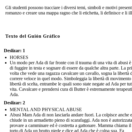
Gli studenti possono tracciare i diversi temi, simboli e motivi present
romanzo e creare una mappa ragno che li etichetta, li definisce e li ill
Texto del Guión Gráfico
Deslizar: 1
HORSES
Un modo per Ada di far fronte con il trauma di una vita di abusi è
di fuggire in testa e sognare di essere da qualche altra parte. La p
volta che vede una ragazza cavalcare un cavallo, sogna la libertà d
correre veloce in quel modo. Simboleggia la libertà di movimento 
libertà di scelta, entrambe le quali sono state negate ad Ada per tut
vita. Cavalcare e prendersi cura di Butter è estremamente terapeut
Ada.
Deslizar: 2
MENTAL AND PHYSICAL ABUSE
Abusi Mam Ada di non lasciarla andare fuori. La colpisce anche e
chiude in un armadietto pieno di scarafaggi. Ada non è autorizzata
provare a camminare ed è costretta a gattonare. Mamma chiama il
torto di Ada un brutto piede e dice ad Ada che è colpa sua. Fa