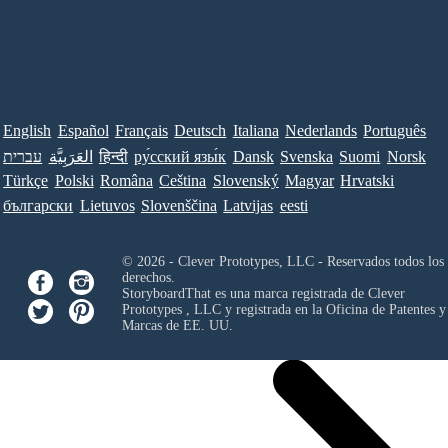
English
Español
Français
Deutsch
Italiana
Nederlands
Português
עברית
العَرَبِيَّة
हिन्दी
ру́сский язы́к
Dansk
Svenska
Suomi
Norsk
Türkçe
Polski
Româna
Ceština
Slovenský
Magyar
Hrvatski
български
Lietuvos
Slovenščina
Latvijas
eesti
© 2026 - Clever Prototypes, LLC - Reservados todos los
derechos.
StoryboardThat es una marca registrada de
Clever
Prototypes , LLC
y registrada en la Oficina de Patentes y
Marcas de EE. UU.