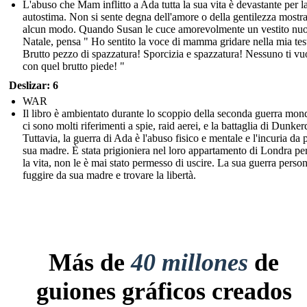
L'abuso che Mam inflitto a Ada tutta la sua vita è devastante per l
autostima. Non si sente degna dell'amore o della gentilezza mostra
alcun modo. Quando Susan le cuce amorevolmente un vestito nu
Natale, pensa " Ho sentito la voce di mamma gridare nella mia test
Brutto pezzo di spazzatura! Sporcizia e spazzatura! Nessuno ti vu
con quel brutto piede! "
Deslizar: 6
WAR
Il libro è ambientato durante lo scoppio della seconda guerra mond
ci sono molti riferimenti a spie, raid aerei, e la battaglia di Dunker
Tuttavia, la guerra di Ada è l'abuso fisico e mentale e l'incuria da p
sua madre. È stata prigioniera nel loro appartamento di Londra per
la vita, non le è mai stato permesso di uscire. La sua guerra person
fuggire da sua madre e trovare la libertà.
Más de
40 millones
de
guiones gráficos creados