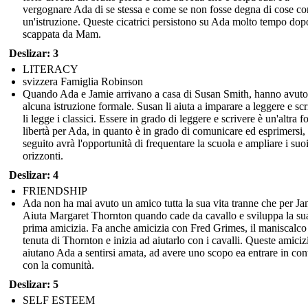
vergognare Ada di se stessa e come se non fosse degna di cose c
un'istruzione. Queste cicatrici persistono su Ada molto tempo dop
scappata da Mam.
Deslizar: 3
LITERACY
svizzera Famiglia Robinson
Quando Ada e Jamie arrivano a casa di Susan Smith, hanno avuto
alcuna istruzione formale. Susan li aiuta a imparare a leggere e scr
li legge i classici. Essere in grado di leggere e scrivere è un'altra 
libertà per Ada, in quanto è in grado di comunicare ed esprimersi, 
seguito avrà l'opportunità di frequentare la scuola e ampliare i suo
orizzonti.
Deslizar: 4
FRIENDSHIP
Ada non ha mai avuto un amico tutta la sua vita tranne che per Ja
Aiuta Margaret Thornton quando cade da cavallo e sviluppa la su
prima amicizia. Fa anche amicizia con Fred Grimes, il maniscalco
tenuta di Thornton e inizia ad aiutarlo con i cavalli. Queste amiciz
aiutano Ada a sentirsi amata, ad avere uno scopo ea entrare in con
con la comunità.
Deslizar: 5
SELF ESTEEM