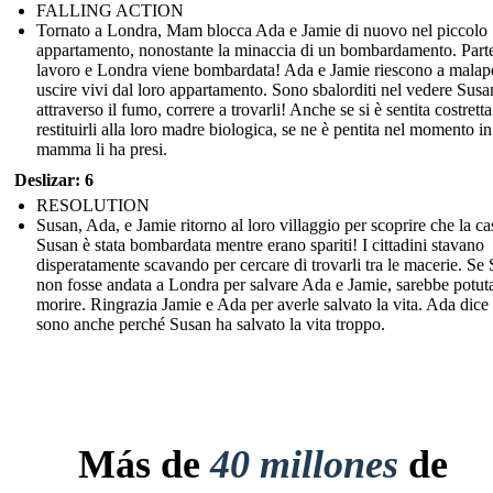
FALLING ACTION
Tornato a Londra, Mam blocca Ada e Jamie di nuovo nel piccolo
appartamento, nonostante la minaccia di un bombardamento. Part
lavoro e Londra viene bombardata! Ada e Jamie riescono a malap
uscire vivi dal loro appartamento. Sono sbalorditi nel vedere Susa
attraverso il fumo, correre a trovarli! Anche se si è sentita costretta
restituirli alla loro madre biologica, se ne è pentita nel momento in
mamma li ha presi.
Deslizar: 6
RESOLUTION
Susan, Ada, e Jamie ritorno al loro villaggio per scoprire che la ca
Susan è stata bombardata mentre erano spariti! I cittadini stavano
disperatamente scavando per cercare di trovarli tra le macerie. Se
non fosse andata a Londra per salvare Ada e Jamie, sarebbe potut
morire. Ringrazia Jamie e Ada per averle salvato la vita. Ada dice
sono anche perché Susan ha salvato la vita troppo.
Más de
40 millones
de