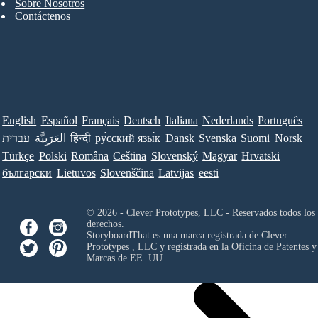
Sobre Nosotros
Contáctenos
English
Español
Français
Deutsch
Italiana
Nederlands
Português
עברית
العَرَبِيَّة
हिन्दी
ру́сский язы́к
Dansk
Svenska
Suomi
Norsk
Türkçe
Polski
Româna
Ceština
Slovenský
Magyar
Hrvatski
български
Lietuvos
Slovenščina
Latvijas
eesti
© 2026 - Clever Prototypes, LLC - Reservados todos los
derechos.
StoryboardThat es una marca registrada de
Clever
Prototypes , LLC
y registrada en la Oficina de Patentes y
Marcas de EE. UU.