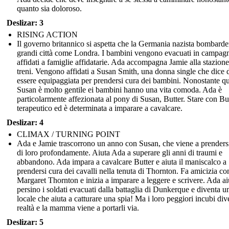
quanto sia doloroso.
Deslizar: 3
RISING ACTION
Il governo britannico si aspetta che la Germania nazista bombarde
grandi città come Londra. I bambini vengono evacuati in campag
affidati a famiglie affidatarie. Ada accompagna Jamie alla stazione
treni. Vengono affidati a Susan Smith, una donna single che dice 
essere equipaggiata per prendersi cura dei bambini. Nonostante qu
Susan è molto gentile ei bambini hanno una vita comoda. Ada è
particolarmente affezionata al pony di Susan, Butter. Stare con Bu
terapeutico ed è determinata a imparare a cavalcare.
Deslizar: 4
CLIMAX / TURNING POINT
Ada e Jamie trascorrono un anno con Susan, che viene a prenders
di loro profondamente. Aiuta Ada a superare gli anni di traumi e
abbandono. Ada impara a cavalcare Butter e aiuta il maniscalco a
prendersi cura dei cavalli nella tenuta di Thornton. Fa amicizia co
Margaret Thornton e inizia a imparare a leggere e scrivere. Ada ai
persino i soldati evacuati dalla battaglia di Dunkerque e diventa u
locale che aiuta a catturare una spia! Ma i loro peggiori incubi di
realtà e la mamma viene a portarli via.
Deslizar: 5