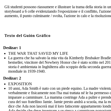
Gli studenti possono riassumere e illustrare la trama della storia in u
storyboard a 6 celle evidenziando l'esposizione e il conflitto, l'azione
aumento, il punto culminante / svolta, l'azione in calo e la risoluzion
Texto del Guión Gráfico
Deslizar: 1
THE WAR THAT SAVED MY LIFE
La guerra che ha salvato la mia vita da Kimberly Brubaker Bradl
bestseller, vincitore del Newbery Honor che è stato scritto nel 20
storia è ambientata in Inghilterra allo scoppio della seconda guerra
mondiale in 1939-1940.
Deslizar: 2
EXPOSITION
10 anni, Ada Smith è nato con un piede equino. La madre violent
verbalmente e fisicamente non l'ha mai trattata né le ha permesso 
imparare a camminare. La mamma costringe Ada a pulire e prende
cura del suo fratellino Jamie. Jamie presto andrà a scuola, ma la
dice che Ada non lascerà mai il loro fatiscente appartamento londi
Ada decide che deve insegnare a se stessa a camminare nonostant