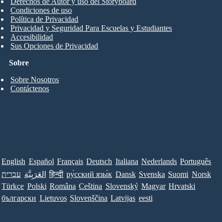
Derechos de Autor y uso del Storyboard
Condiciones de uso
Política de Privacidad
Privacidad y Seguridad Para Escuelas y Estudiantes
Accesibilidad
Sus Opciones de Privacidad
Sobre
Sobre Nosotros
Contáctenos
English
Español
Français
Deutsch
Italiana
Nederlands
Português
עברית
العَرَبِيَّة
हिन्दी
ру́сский язы́к
Dansk
Svenska
Suomi
Norsk
Türkçe
Polski
Româna
Ceština
Slovenský
Magyar
Hrvatski
български
Lietuvos
Slovenščina
Latvijas
eesti