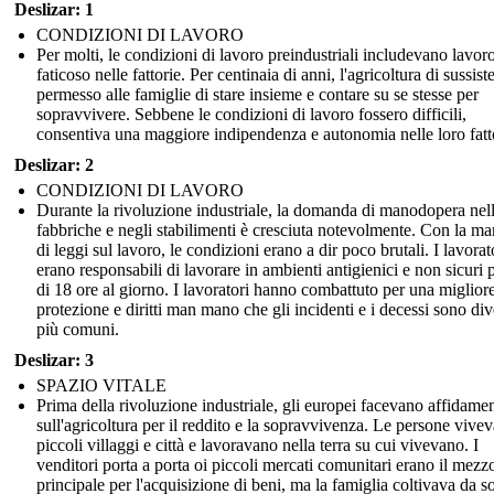
Deslizar: 1
CONDIZIONI DI LAVORO
Per molti, le condizioni di lavoro preindustriali includevano lavor
faticoso nelle fattorie. Per centinaia di anni, l'agricoltura di sussis
permesso alle famiglie di stare insieme e contare su se stesse per
sopravvivere. Sebbene le condizioni di lavoro fossero difficili,
consentiva una maggiore indipendenza e autonomia nelle loro fatt
Deslizar: 2
CONDIZIONI DI LAVORO
Durante la rivoluzione industriale, la domanda di manodopera nel
fabbriche e negli stabilimenti è cresciuta notevolmente. Con la m
di leggi sul lavoro, le condizioni erano a dir poco brutali. I lavorat
erano responsabili di lavorare in ambienti antigienici e non sicuri 
di 18 ore al giorno. I lavoratori hanno combattuto per una miglior
protezione e diritti man mano che gli incidenti e i decessi sono div
più comuni.
Deslizar: 3
SPAZIO VITALE
Prima della rivoluzione industriale, gli europei facevano affidame
sull'agricoltura per il reddito e la sopravvivenza. Le persone vive
piccoli villaggi e città e lavoravano nella terra su cui vivevano. I
venditori porta a porta oi piccoli mercati comunitari erano il mezz
principale per l'acquisizione di beni, ma la famiglia coltivava da so