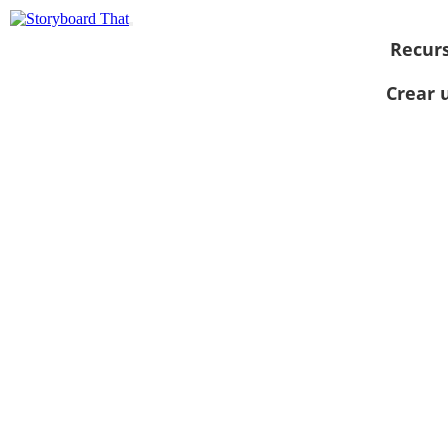
Recur
Crear 