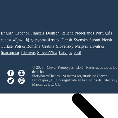
English
Español
Français
Deutsch
Italiana
Nederlands
Português
עברית
العَرَبِيَّة
हिन्दी
ру́сский язы́к
Dansk
Svenska
Suomi
Norsk
Türkçe
Polski
Româna
Ceština
Slovenský
Magyar
Hrvatski
български
Lietuvos
Slovenščina
Latvijas
eesti
© 2026 - Clever Prototypes, LLC - Reservados todos los
derechos.
StoryboardThat es una marca registrada de
Clever
Prototypes , LLC
y registrada en la Oficina de Patentes y
Marcas de EE. UU.