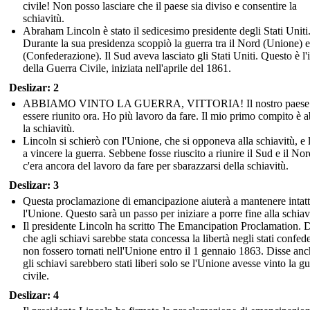
civile! Non posso lasciare che il paese sia diviso e consentire la
schiavitù.
Abraham Lincoln è stato il sedicesimo presidente degli Stati Uniti
Durante la sua presidenza scoppiò la guerra tra il Nord (Unione) e
(Confederazione). Il Sud aveva lasciato gli Stati Uniti. Questo è l'
della Guerra Civile, iniziata nell'aprile del 1861.
Deslizar: 2
ABBIAMO VINTO LA GUERRA, VITTORIA! Il nostro paese
essere riunito ora. Ho più lavoro da fare. Il mio primo compito è a
la schiavitù.
Lincoln si schierò con l'Unione, che si opponeva alla schiavitù, e l
a vincere la guerra. Sebbene fosse riuscito a riunire il Sud e il Nor
c'era ancora del lavoro da fare per sbarazzarsi della schiavitù.
Deslizar: 3
Questa proclamazione di emancipazione aiuterà a mantenere intat
l'Unione. Questo sarà un passo per iniziare a porre fine alla schiav
Il presidente Lincoln ha scritto The Emancipation Proclamation. 
che agli schiavi sarebbe stata concessa la libertà negli stati confede
non fossero tornati nell'Unione entro il 1 gennaio 1863. Disse an
gli schiavi sarebbero stati liberi solo se l'Unione avesse vinto la g
civile.
Deslizar: 4