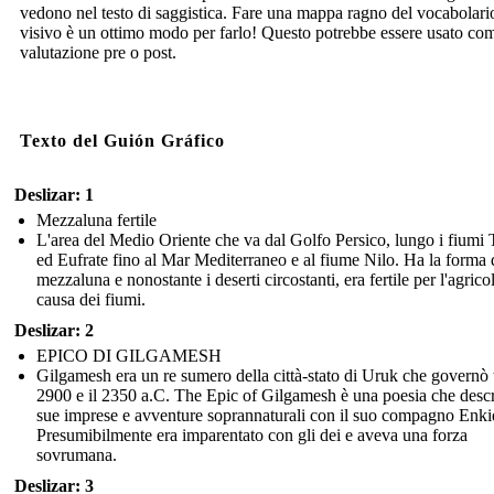
vedono nel testo di saggistica. Fare una mappa ragno del vocabolari
visivo è un ottimo modo per farlo! Questo potrebbe essere usato co
valutazione pre o post.
Texto del Guión Gráfico
Deslizar: 1
Mezzaluna fertile
L'area del Medio Oriente che va dal Golfo Persico, lungo i fiumi T
ed Eufrate fino al Mar Mediterraneo e al fiume Nilo. Ha la forma 
mezzaluna e nonostante i deserti circostanti, era fertile per l'agrico
causa dei fiumi.
Deslizar: 2
EPICO DI GILGAMESH
Gilgamesh era un re sumero della città-stato di Uruk che governò t
2900 e il 2350 a.C. The Epic of Gilgamesh è una poesia che descr
sue imprese e avventure soprannaturali con il suo compagno Enki
Presumibilmente era imparentato con gli dei e aveva una forza
sovrumana.
Deslizar: 3