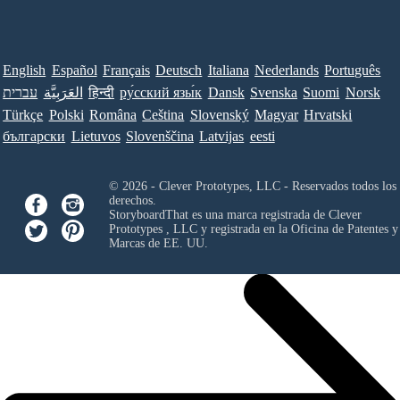
English
Español
Français
Deutsch
Italiana
Nederlands
Português
עברית
العَرَبِيَّة
हिन्दी
ру́сский язы́к
Dansk
Svenska
Suomi
Norsk
Türkçe
Polski
Româna
Ceština
Slovenský
Magyar
Hrvatski
български
Lietuvos
Slovenščina
Latvijas
eesti
© 2026 - Clever Prototypes, LLC - Reservados todos los
derechos.
StoryboardThat es una marca registrada de
Clever
Prototypes , LLC
y registrada en la Oficina de Patentes y
Marcas de EE. UU.