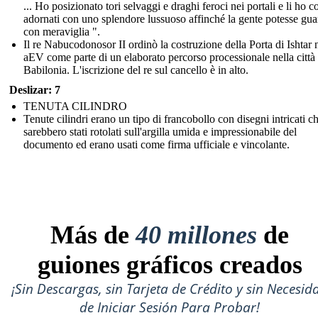
... Ho posizionato tori selvaggi e draghi feroci nei portali e li ho c
adornati con uno splendore lussuoso affinché la gente potesse gua
con meraviglia ".
Il re Nabucodonosor II ordinò la costruzione della Porta di Ishtar 
aEV come parte di un elaborato percorso processionale nella città 
Babilonia. L'iscrizione del re sul cancello è in alto.
Deslizar: 7
TENUTA CILINDRO
Tenute cilindri erano un tipo di francobollo con disegni intricati c
sarebbero stati rotolati sull'argilla umida e impressionabile del
documento ed erano usati come firma ufficiale e vincolante.
Más de
40 millones
de
guiones gráficos creados
¡Sin Descargas, sin Tarjeta de Crédito y sin Necesid
de Iniciar Sesión Para Probar!