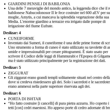
GIARDINI PENSILI DI BABILONIA
Una delle 7 meraviglie del mondo antico, la leggenda dice che il r
babilonese Nabucodonosor II le fece costruire nel 600 aEV per s
moglie, Amytis, a cui mancava la splendida vegetazione della sua 
Media. L'enorme giardino a terrazze era irrigato dalle pompe di
irrigazione del fiume Eufrate.
Deslizar: 4
CUNEIFORME
Inventato dai Sumeri, il cuneiforme è una delle prime forme di scri
Uno strumento a forma di cuneo è stato utilizzato su tavolette di ar
umide e impressionabili per creare pittogrammi. È stato usato per
scrivere il Codice delle leggi di Hammurabi e l'Epopea di Gilgam
ma è stato utilizzato principalmente per la registrazione dei dati.
Deslizar: 5
ZIGGURAT
Gli ziggurat erano grandi templi solitamente situati nel centro della
dove si credeva risiedessero gli dei. Solo i sacerdoti e le sacerdote
erano ammessi nella parte superiore riservata agli dei.
Deslizar: 6
PORTA DI ISHTAR
“Ho fatto costruire [i cancelli] di pura pietra azzurra. Ho coperto i
tetti [con] cedri maestosi. Ho appeso porte di cedro adornate di b