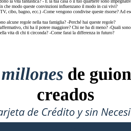
dono la vita fantastica? - E la tua casa o il tuo quartiere sono impegnativ
 -In che modo queste convinzioni influenzano il modo in cui vivi?
r, TV, cibo, bagno, ecc.) -Come vengono condivise queste risorse? Ad e
ono alcune regole nella tua famiglia? -Perché hai queste regole?
o affermativo, chi ha il potere maggiore? Chi ne ha di meno? -Quali sono 
ella vita di chi ti circonda? -Come farai la differenza in futuro?
 millones
de guion
creados
arjeta de Crédito y sin Neces
Para Probar!