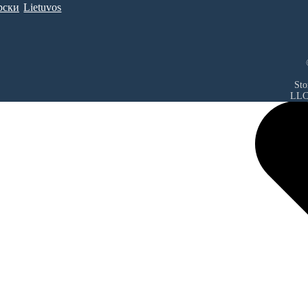
рски
Lietuvos
Sto
LL