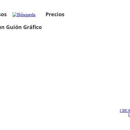
sos
Precios
un Guión Gráfico
CREA