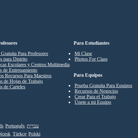
CO
ofesores
Para Estudiantes
 Gratuita Para Profesores
Mi Clase
s para Distrito
Photos For Class
ecas Escolares y Centros Multimedia
s de Entrenamiento
Para Equipos
os Recursos Para Maestros
las de Hojas de Trabajo
Prueba Gratuita Para Equipos
as de Carteles
Recursos de Negocios
Crear Para el Trabajo
Únete a mi Equipo
ds
Português
עברית
Norsk
Türkçe
Polski