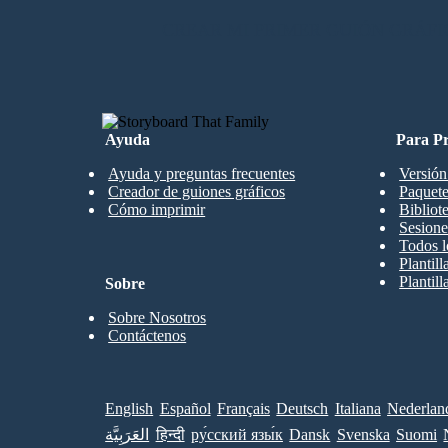
CREAR MI PRIMER GUIÓN GRÁFI
Ayuda
Para Pr
Ayuda y preguntas frecuentes
Versión
Creador de guiones gráficos
Paquete
Cómo imprimir
Bibliot
Sesione
Todos l
Plantil
Plantill
Sobre
Sobre Nosotros
Contáctenos
English
Español
Français
Deutsch
Italiana
Nederlan
العَرَبِيَّة
हिन्दी
ру́сский язы́к
Dansk
Svenska
Suomi