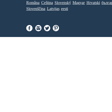
Româna
Ceština
Slovenský
Magyar
Hrvatski
бълга
Slovenščina
Latvijas
eesti