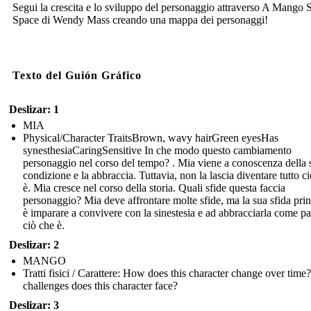
Segui la crescita e lo sviluppo del personaggio attraverso A Mango
Space di Wendy Mass creando una mappa dei personaggi!
Texto del Guión Gráfico
Deslizar: 1
MIA
Physical/Character TraitsBrown, wavy hairGreen eyesHas
synesthesiaCaringSensitive In che modo questo cambiamento
personaggio nel corso del tempo? . Mia viene a conoscenza della 
condizione e la abbraccia. Tuttavia, non la lascia diventare tutto c
è. Mia cresce nel corso della storia. Quali sfide questa faccia
personaggio? Mia deve affrontare molte sfide, ma la sua sfida prin
è imparare a convivere con la sinestesia e ad abbracciarla come pa
ciò che è.
Deslizar: 2
MANGO
Tratti fisici / Carattere: How does this character change over tim
challenges does this character face?
Deslizar: 3