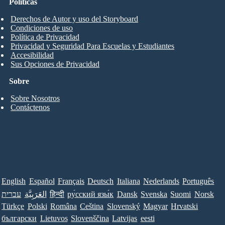
Políticas
Derechos de Autor y uso del Storyboard
Condiciones de uso
Política de Privacidad
Privacidad y Seguridad Para Escuelas y Estudiantes
Accesibilidad
Sus Opciones de Privacidad
Sobre
Sobre Nosotros
Contáctenos
English
Español
Français
Deutsch
Italiana
Nederlands
Português
עברית
العَرَبِيَّة
हिन्दी
ру́сский язы́к
Dansk
Svenska
Suomi
Norsk
Türkçe
Polski
Româna
Ceština
Slovenský
Magyar
Hrvatski
български
Lietuvos
Slovenščina
Latvijas
eesti