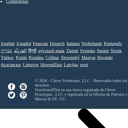
Contáctenos
English
Español
Français
Deutsch
Italiana
Nederlands
Português
עברית
العَرَبِيَّة
हिन्दी
ру́сский язы́к
Dansk
Svenska
Suomi
Norsk
Türkçe
Polski
Româna
Ceština
Slovenský
Magyar
Hrvatski
български
Lietuvos
Slovenščina
Latvijas
eesti
© 2026 - Clever Prototypes, LLC - Reservados todos los
derechos.
StoryboardThat es una marca registrada de
Clever
Prototypes , LLC
y registrada en la Oficina de Patentes y
Marcas de EE. UU.