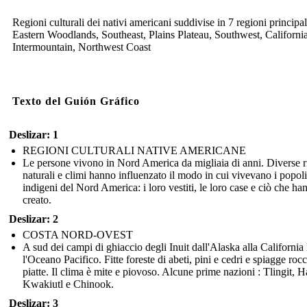
Regioni culturali dei nativi americani suddivise in 7 regioni principal
Eastern Woodlands, Southeast, Plains Plateau, Southwest, Californi
Intermountain, Northwest Coast
Texto del Guión Gráfico
Deslizar: 1
REGIONI CULTURALI NATIVE AMERICANE
Le persone vivono in Nord America da migliaia di anni. Diverse r
naturali e climi hanno influenzato il modo in cui vivevano i popoli
indigeni del Nord America: i loro vestiti, le loro case e ciò che ha
creato.
Deslizar: 2
COSTA NORD-OVEST
A sud dei campi di ghiaccio degli Inuit dall'Alaska alla California
l'Oceano Pacifico. Fitte foreste di abeti, pini e cedri e spiagge roc
piatte. Il clima è mite e piovoso. Alcune prime nazioni : Tlingit, H
Kwakiutl e Chinook.
Deslizar: 3