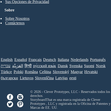
Sus Opciones de Privacidad
Sobre
Sobre Nosotros
Contáctenos
English
Español
Français
Deutsch
Italiana
Nederlands
Português
עברית
العَرَبِيَّة
हिन्दी
ру́сский язы́к
Dansk
Svenska
Suomi
Norsk
Türkçe
Polski
Româna
Ceština
Slovenský
Magyar
Hrvatski
български
Lietuvos
Slovenščina
Latvijas
eesti
© 2026 - Clever Prototypes, LLC - Reservados todos los
derechos.
StoryboardThat es una marca registrada de
Clever
Prototypes , LLC
y registrada en la Oficina de Patentes y
Marcas de EE. UU.