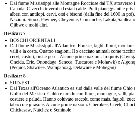
Dal fiume Mississippi alle Montagne Rocciose dal TX attraverso i
Canada. C vecchi inverni ed estati calde. Prati pianeggianti e privi
alberi con antilopi, cervi, orsi e bisonti (dalla fine del 1600 in poi
Nazioni: Sioux, Pawnee, Cheyenne, Comanche, Lakota,Saulteau
Ojibwe e molti altri.
Deslizar: 7
BOSCHI ORIENTALI
Dal fiume Mississippi all'Atlantico. Foreste, laghi, fiumi, montare 
valli e la costa. Quattro stagioni. Ho cacciato animali come tacchin
cervi, castori, orsi e pesci. Alcune prime nazioni: Iroquois (Cayug
Oneida, Erie, Onondaga, Seneca, Tuscarora e Mohawk) e Algon
(Pequot, Shawnee, Wampanoag, Delaware e Mohegan)
Deslizar: 8
SUD-EST
Dal Texas all'Oceano Atlantico ea sud dalla valle del fiume Ohio 
Golfo del Messico. Caldo e umido con fiumi, montagne, valli, pi
costiere e paludi. Hanno coltivato raccolti come mais, fagioli, zuc
tabacco e girasole. Alcune prime nazioni: Cherokee, Creek, Choc
Chickasaw, Natchez e Seminole