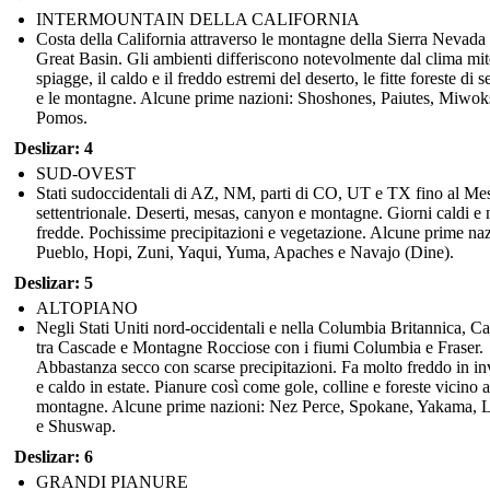
INTERMOUNTAIN DELLA CALIFORNIA
Costa della California attraverso le montagne della Sierra Nevada 
Great Basin. Gli ambienti differiscono notevolmente dal clima mit
spiagge, il caldo e il freddo estremi del deserto, le fitte foreste di 
e le montagne. Alcune prime nazioni: Shoshones, Paiutes, Miwok
Pomos.
Deslizar: 4
SUD-OVEST
Stati sudoccidentali di AZ, NM, parti di CO, UT e TX fino al Me
settentrionale. Deserti, mesas, canyon e montagne. Giorni caldi e n
fredde. Pochissime precipitazioni e vegetazione. Alcune prime naz
Pueblo, Hopi, Zuni, Yaqui, Yuma, Apaches e Navajo (Dine).
Deslizar: 5
ALTOPIANO
Negli Stati Uniti nord-occidentali e nella Columbia Britannica, C
tra Cascade e Montagne Rocciose con i fiumi Columbia e Fraser.
Abbastanza secco con scarse precipitazioni. Fa molto freddo in i
e caldo in estate. Pianure così come gole, colline e foreste vicino a
montagne. Alcune prime nazioni: Nez Perce, Spokane, Yakama, L
e Shuswap.
Deslizar: 6
GRANDI PIANURE