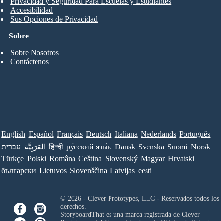
Privacidad y Seguridad Para Escuelas y Estudiantes
Accesibilidad
Sus Opciones de Privacidad
Sobre
Sobre Nosotros
Contáctenos
English
Español
Français
Deutsch
Italiana
Nederlands
Português
עברית
العَرَبِيَّة
हिन्दी
ру́сский язы́к
Dansk
Svenska
Suomi
Norsk
Türkçe
Polski
Româna
Ceština
Slovenský
Magyar
Hrvatski
български
Lietuvos
Slovenščina
Latvijas
eesti
© 2026 - Clever Prototypes, LLC - Reservados todos los
derechos.
StoryboardThat es una marca registrada de
Clever