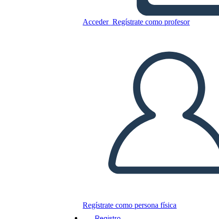
Acceder
Regístrate como profesor
Riassunto Della Storia di
Paiute Princess
Copie este guión gráfico
CREAR UN GUIÓN GRÁFICO
JUEGO DE DIAPOSITIVAS
LEERME
Regístrate como persona física
Registro