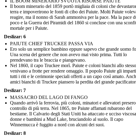
IL BOOM MINERARIO SVUOTA RISORSE PAIUTE
Il boom minerario del 1859 portò migliaia di coloni che devastaro
terra e impoverirono le fonti di cibo dei Paiute. Molti Paiute vole
reagire, ma il nonno di Sarah ammoniva per la pace. Ma la pace d
poco e la Guerra dei Piramidi del 1860 si concluse con una sconfi
mortale per i Paiute.
Deslizar: 6
PAIUTE CHIEF TRUCKEE PASSA VIA
Ero solo un semplice bambino eppure sapevo che grande uomo fos
Una scena del genere che non avevo mai visto prima. Tutti lo
prendevano tra le braccia e piangevano.
Nel 1860, il capo Truckee morì. Paiute e coloni bianchi allo stes
venivano a frotte per rendere omaggio. Il popolo Paiute gli impart
tutti i riti e le cerimonie speciali offerti a un capo così amato. Anch
amici bianchi di Truckee piansero la perdita del grande pacificator
Deslizar: 7
MASSACRO DEL LAGO DI FANGO
Quando arrivò la ferrovia, più coloni, minatori e allevatori presero 
controllo di più terra. Nel 1865, tre Paiute affamati rubarono del
bestiame. Il Calvario degli Stati Uniti ha attaccato e ucciso viscos
donne e bambini a Mud Lake, bruciandolo al suolo. Il capo
Winnemucca è fuggito a nord con alcuni dei suoi.
Deslizar: 8