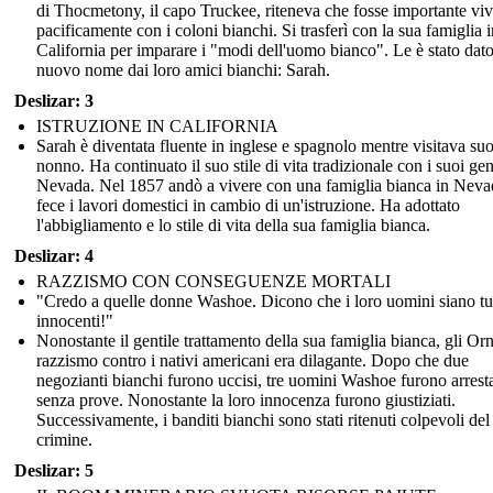
di Thocmetony, il capo Truckee, riteneva che fosse importante viv
pacificamente con i coloni bianchi. Si trasferì con la sua famiglia i
California per imparare i "modi dell'uomo bianco". Le è stato dat
nuovo nome dai loro amici bianchi: Sarah.
Deslizar: 3
ISTRUZIONE IN CALIFORNIA
Sarah è diventata fluente in inglese e spagnolo mentre visitava su
nonno. Ha continuato il suo stile di vita tradizionale con i suoi gen
Nevada. Nel 1857 andò a vivere con una famiglia bianca in Neva
fece i lavori domestici in cambio di un'istruzione. Ha adottato
l'abbigliamento e lo stile di vita della sua famiglia bianca.
Deslizar: 4
RAZZISMO CON CONSEGUENZE MORTALI
"Credo a quelle donne Washoe. Dicono che i loro uomini siano tut
innocenti!"
Nonostante il gentile trattamento della sua famiglia bianca, gli Orn
razzismo contro i nativi americani era dilagante. Dopo che due
negozianti bianchi furono uccisi, tre uomini Washoe furono arresta
senza prove. Nonostante la loro innocenza furono giustiziati.
Successivamente, i banditi bianchi sono stati ritenuti colpevoli del
crimine.
Deslizar: 5