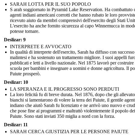
SARAH LOTTA PER IL SUO POPOLO
S arah soggiornato in Pyramid Lake Reservation. Ha combattuto 
agenti indiani americani corrotti che hanno rubato le loro provvist
ricevuto aiuto da membri comprensivi dell'esercito degli Stati Unit
L'esercito ha anche fornito sicurezza al capo Winnemucca in mod
potesse tornare.
Deslizar: 9
INTERPRETE E AVVOCATO
In qualità di interprete dell'esercito, Sarah ha diffuso con successo
malintesi e ha sostenuto un trattamento migliore. I suoi appelli fu
pubblicati e letti a livello nazionale. Nel 1875 lavorò per costruire
scuola per bambini e insegnare a uomini e donne agricoltura. Il p
Paiute prosperò.
Deslizar: 10
LA SPERANZA E IL PROGRESSO SONO PERDUTI
La loro felicità fu di breve durata. Nel 1876, dopo che gli allevato
bianchi si lamentarono di volere la terra dei Paiute, il gentile agen
indiano che aiutò Sarah fu licenziato e ne arrivò uno nuovo e crud
che pose fine ai programmi e maltrattò violentemente il popolo de
Paiute. Sono stati inviati 350 miglia a nord con la forza.
Deslizar: 11
SARAH CERCA GIUSTIZIA PER LE PERSONE PAIUTE