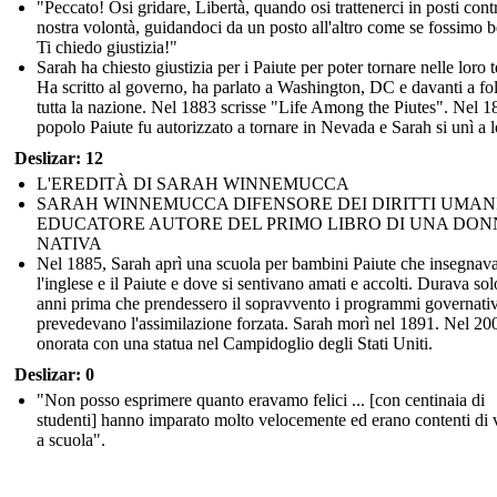
"Peccato! Osi gridare, Libertà, quando osi trattenerci in posti cont
nostra volontà, guidandoci da un posto all'altro come se fossimo b
Ti chiedo giustizia!"
Sarah ha chiesto giustizia per i Paiute per poter tornare nelle loro t
Ha scritto al governo, ha parlato a Washington, DC e davanti a fol
tutta la nazione. Nel 1883 scrisse "Life Among the Piutes". Nel 18
popolo Paiute fu autorizzato a tornare in Nevada e Sarah si unì a l
Deslizar: 12
L'EREDITÀ DI SARAH WINNEMUCCA
SARAH WINNEMUCCA DIFENSORE DEI DIRITTI UMAN
EDUCATORE AUTORE DEL PRIMO LIBRO DI UNA DON
NATIVA
Nel 1885, Sarah aprì una scuola per bambini Paiute che insegnava
l'inglese e il Paiute e dove si sentivano amati e accolti. Durava sol
anni prima che prendessero il sopravvento i programmi governativ
prevedevano l'assimilazione forzata. Sarah morì nel 1891. Nel 20
onorata con una statua nel Campidoglio degli Stati Uniti.
Deslizar: 0
"Non posso esprimere quanto eravamo felici ... [con centinaia di
studenti] hanno imparato molto velocemente ed erano contenti di 
a scuola".