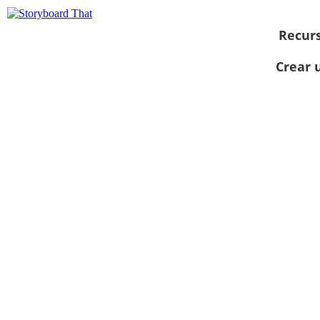
Recur
Crear 