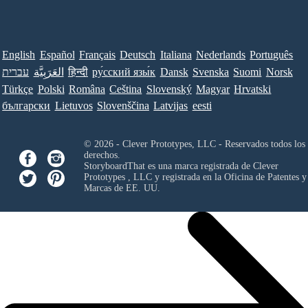
English
Español
Français
Deutsch
Italiana
Nederlands
Português
עברית
العَرَبِيَّة
हिन्दी
ру́сский язы́к
Dansk
Svenska
Suomi
Norsk
Türkçe
Polski
Româna
Ceština
Slovenský
Magyar
Hrvatski
български
Lietuvos
Slovenščina
Latvijas
eesti
© 2026 - Clever Prototypes, LLC - Reservados todos los
derechos.
StoryboardThat es una marca registrada de
Clever
Prototypes , LLC
y registrada en la Oficina de Patentes y
Marcas de EE. UU.