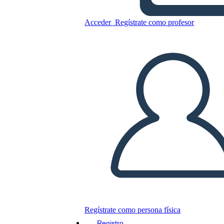
Rivoluzione Americana
Nativi Americani
Acceder
Regístrate como profesor
Copie este guión gráfico
CREAR UN GUIÓN GRÁFICO
JUEGO DE DIAPOSITIVAS
LEERME
Regístrate como persona física
Registro