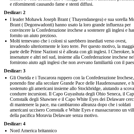
e rifornimenti causando fame e stenti diffusi.
Deslizar: 2
I leader Mohawk Joseph Brant ( Thayendanegea) e sua sorella Mo
Brant ( Degonwadonti) hanno usato la loro grande influenza per
convincere la Confederazione irochese a sostenere gli inglesi e h
fornito un aiuto prezioso.
Molti temevano che i coloni si sarebbero insediati verso ovest,
invadendo ulteriormente le loro terre. Per questo motivo, la maggi
parte delle Prime Nazioni si è alleata con gli inglesi. I Cherokee, l
insenature e altri nel sud, insieme alla Confederazione irochese ne
fornirono aiuto agli inglesi che non avevano familiarità con il pae
Deslizar: 3
Gli Oneida e i Tuscarora ruppero con la Confederazione Irochese,
ponendo fine alla secolare Grande Pace delle Haudenosaunee, e 
sostenuto gli americani insieme allo Stockbridge, aiutando a scova
condurre incursioni. Il Capo Guyashuta degli Ohio Seneca, il Ca
Cornstalk degli Shawnee e il Capo White Eyes dei Delaware cer
di mantenere la pace, ma cambiarono alleanza dopo che i soldati
americani uccisero Cornstalk e White Eyes e massacrarono un vil
della pacifica Moravia Delaware senza motivo.
Deslizar: 4
Nord America britannico