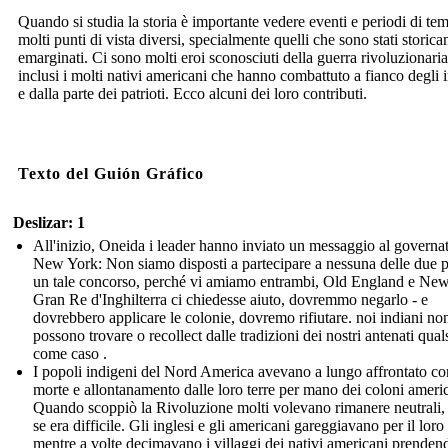
Quando si studia la storia è importante vedere eventi e periodi di te
molti punti di vista diversi, specialmente quelli che sono stati storic
emarginati. Ci sono molti eroi sconosciuti della guerra rivoluzionaria
inclusi i molti nativi americani che hanno combattuto a fianco degli i
e dalla parte dei patrioti. Ecco alcuni dei loro contributi.
Texto del Guión Gráfico
Deslizar: 1
All'inizio, Oneida i leader hanno inviato un messaggio al governat
New York: Non siamo disposti a partecipare a nessuna delle due pa
un tale concorso, perché vi amiamo entrambi, Old England e New.
Gran Re d'Inghilterra ci chiedesse aiuto, dovremmo negarlo - e
dovrebbero applicare le colonie, dovremo rifiutare. noi indiani no
possono trovare o recollect dalle tradizioni dei nostri antenati qual
come caso .
I popoli indigeni del Nord America avevano a lungo affrontato conf
morte e allontanamento dalle loro terre per mano dei coloni americ
Quando scoppiò la Rivoluzione molti volevano rimanere neutrali,
se era difficile. Gli inglesi e gli americani gareggiavano per il loro
mentre a volte decimavano i villaggi dei nativi americani prenden