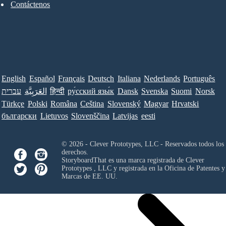
Contáctenos
English
Español
Français
Deutsch
Italiana
Nederlands
Português
עברית
العَرَبِيَّة
हिन्दी
ру́сский язы́к
Dansk
Svenska
Suomi
Norsk
Türkçe
Polski
Româna
Ceština
Slovenský
Magyar
Hrvatski
български
Lietuvos
Slovenščina
Latvijas
eesti
© 2026 - Clever Prototypes, LLC - Reservados todos los
derechos.
StoryboardThat es una marca registrada de
Clever
Prototypes , LLC
y registrada en la Oficina de Patentes y
Marcas de EE. UU.