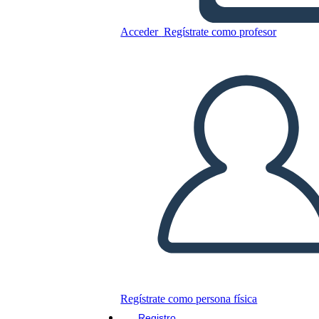
Schiavitù: Harriet Tubman
Acceder
Regístrate como profesor
Copie este guión gráfico
CREAR UN GUIÓN GRÁFICO
JUEGO DE DIAPOSITIVAS
LEERME
Regístrate como persona física
Registro