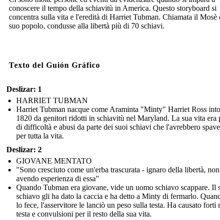
conoscere il tempo della schiavitù in America. Questo storyboard si
concentra sulla vita e l'eredità di Harriet Tubman. Chiamata il Mosè 
suo popolo, condusse alla libertà più di 70 schiavi.
Texto del Guión Gráfico
Deslizar: 1
HARRIET TUBMAN
Harriet Tubman nacque come Araminta "Minty" Harriet Ross into
1820 da genitori ridotti in schiavitù nel Maryland. La sua vita era
di difficoltà e abusi da parte dei suoi schiavi che l'avrebbero spave
per tutta la vita.
Deslizar: 2
GIOVANE MENTATO
"Sono cresciuto come un'erba trascurata - ignaro della libertà, non
avendo esperienza di essa"
Quando Tubman era giovane, vide un uomo schiavo scappare. Il 
schiavo gli ha dato la caccia e ha detto a Minty di fermarlo. Qua
lo fece, l'asservitore le lanciò un peso sulla testa. Ha causato forti 
testa e convulsioni per il resto della sua vita.