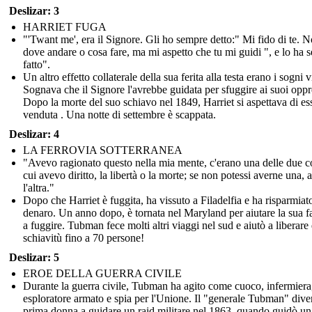
Deslizar: 3
HARRIET FUGA
"'Twant me', era il Signore. Gli ho sempre detto:" Mi fido di te. 
dove andare o cosa fare, ma mi aspetto che tu mi guidi ", e lo ha 
fatto".
Un altro effetto collaterale della sua ferita alla testa erano i sogni v
Sognava che il Signore l'avrebbe guidata per sfuggire ai suoi oppr
Dopo la morte del suo schiavo nel 1849, Harriet si aspettava di es
venduta . Una notte di settembre è scappata.
Deslizar: 4
LA FERROVIA SOTTERRANEA
"Avevo ragionato questo nella mia mente, c'erano una delle due c
cui avevo diritto, la libertà o la morte; se non potessi averne una, 
l'altra."
Dopo che Harriet è fuggita, ha vissuto a Filadelfia e ha risparmiat
denaro. Un anno dopo, è tornata nel Maryland per aiutare la sua f
a fuggire. Tubman fece molti altri viaggi nel sud e aiutò a liberare 
schiavitù fino a 70 persone!
Deslizar: 5
EROE DELLA GUERRA CIVILE
Durante la guerra civile, Tubman ha agito come cuoco, infermiera
esploratore armato e spia per l'Unione. Il "generale Tubman" dive
prima donna a guidare un raid militare nel 1863, quando guidò un