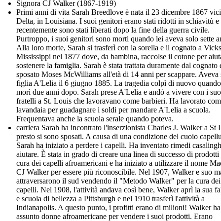
Signora CJ Walker (1867-1919)
Primi anni di vita Sarah Breedlove è nata il 23 dicembre 1867 vic
Delta, in Louisiana. I suoi genitori erano stati ridotti in schiavitù e
recentemente sono stati liberati dopo la fine della guerra civile.
Purtroppo, i suoi genitori sono morti quando lei aveva solo sette a
Alla loro morte, Sarah si trasferì con la sorella e il cognato a Vick
Mississippi nel 1877 dove, da bambina, raccolse il cotone per aiut
sostenere la famiglia. Sarah è stata trattata duramente dal cognato 
sposato Moses McWilliams all'età di 14 anni per scappare. Aveva
figlia A'Lelia il 6 giugno 1885. La tragedia colpì di nuovo quan
morì due anni dopo. Sarah prese A'Lelia e andò a vivere con i suo
fratelli a St. Louis che lavoravano come barbieri. Ha lavorato co
lavandaia per guadagnare i soldi per mandare A'Lelia a scuola.
Frequentava anche la scuola serale quando poteva.
carriera Sarah ha incontrato l'inserzionista Charles J. Walker a St 
presto si sono sposati. A causa di una condizione del cuoio capellu
Sarah ha iniziato a perdere i capelli. Ha inventato rimedi casalingh
aiutare. È stata in grado di creare una linea di successo di prodotti 
cura dei capelli afroamericani e ha iniziato a utilizzare il nome 
CJ Walker per essere più riconoscibile. Nel 1907, Walker e suo m
attraversarono il sud vendendo il "Metodo Walker" per la cura dei
capelli. Nel 1908, l'attività andava così bene, Walker aprì la sua f
e scuola di bellezza a Pittsburgh e nel 1910 trasferì l'attività a
Indianapolis. A questo punto, i profitti erano di milioni! Walker ha
assunto donne afroamericane per vendere i suoi prodotti. Erano