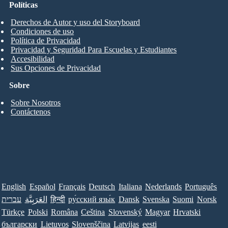
Políticas
Derechos de Autor y uso del Storyboard
Condiciones de uso
Política de Privacidad
Privacidad y Seguridad Para Escuelas y Estudiantes
Accesibilidad
Sus Opciones de Privacidad
Sobre
Sobre Nosotros
Contáctenos
English
Español
Français
Deutsch
Italiana
Nederlands
Português
עברית
العَرَبِيَّة
हिन्दी
ру́сский язы́к
Dansk
Svenska
Suomi
Norsk
Türkçe
Polski
Româna
Ceština
Slovenský
Magyar
Hrvatski
български
Lietuvos
Slovenščina
Latvijas
eesti