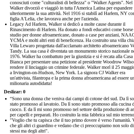
conosciuti come "culturalisti di bellezza" o "Walker Agents". Nel
Walker divorziò e viaggiò in tutta l'America Latina per espandere
ulteriormente la sua attività. Nel 1916 si stabilì ad Harlem, NY co
figlia A'Lelia, che lavorava anche per l'azienda.
Legacy Ad Harlem, Walker si dedicò a molte cause durante il
Rinascimento di Harlem. Ha donato a fondi educativi come borse 
studio per donne afroamericane, donato a case per anziani, NAA
YCMA e molti altri enti di beneficenza. Ha costruito una villa ch
Villa Lewaro progettata dall'acclamato architetto afroamericano V
Tandy. La sua casa è diventata un monumento storico nazionale n
1976. Walker ha combattuto per la giustizia e si è recata alla Casa
Bianca per presentare una petizione al presidente Woodrow Wilso
rendere il linciaggio un crimine federale. Walker morì il 25 magg
a Irvington-on-Hudson, New York. La signora CJ Walker era
un'attivista, filantropa e la prima donna afroamericana ad essere u
milionaria autodidatta!
Deslizar: 0
“Sono una donna che veniva dai campi di cotone del sud. Da lì s
stato promosso al lavatoio. Da lì sono stato promosso alla cucina 
cuoco. E da lì mi sono promosso nel settore della produzione di ar
per capelli e preparati. Ho costruito la mia fabbrica sul mio terreno
"Voglio che tu capisca che il tuo primo dovere è verso l'umanità. 
che gli altri ci guardino e vedano che ci preoccupiamo non solo di
stessi ma degli altri".