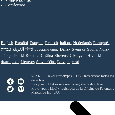
Sobre Nosotros
Contáctenos
English
Español
Français
Deutsch
Italiana
Nederlands
Português
עברית
العَرَبِيَّة
हिन्दी
ру́сский язы́к
Dansk
Svenska
Suomi
Norsk
Türkçe
Polski
Româna
Ceština
Slovenský
Magyar
Hrvatski
български
Lietuvos
Slovenščina
Latvijas
eesti
© 2026 - Clever Prototypes, LLC - Reservados todos los
derechos.
StoryboardThat es una marca registrada de
Clever
Prototypes , LLC
y registrada en la Oficina de Patentes y
Marcas de EE. UU.