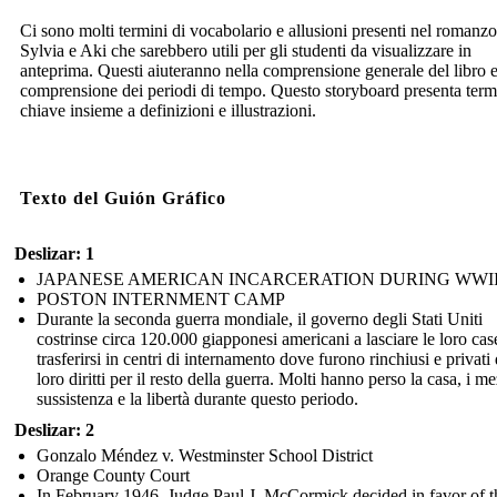
Ci sono molti termini di vocabolario e allusioni presenti nel romanzo
Sylvia e Aki che sarebbero utili per gli studenti da visualizzare in
anteprima. Questi aiuteranno nella comprensione generale del libro e
comprensione dei periodi di tempo. Questo storyboard presenta term
chiave insieme a definizioni e illustrazioni.
Texto del Guión Gráfico
Deslizar: 1
JAPANESE AMERICAN INCARCERATION DURING WWI
POSTON INTERNMENT CAMP
Durante la seconda guerra mondiale, il governo degli Stati Uniti
costrinse circa 120.000 giapponesi americani a lasciare le loro cas
trasferirsi in centri di internamento dove furono rinchiusi e privati 
loro diritti per il resto della guerra. Molti hanno perso la casa, i me
sussistenza e la libertà durante questo periodo.
Deslizar: 2
Gonzalo Méndez v. Westminster School District
Orange County Court
In February 1946, Judge Paul J. McCormick decided in favor of t