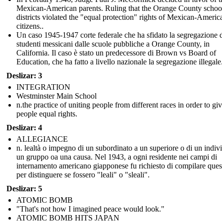
Mexican-American parents. Ruling that the Orange County schoo
districts violated the "equal protection" rights of Mexican-Americ
citizens..
Un caso 1945-1947 corte federale che ha sfidato la segregazione 
studenti messicani dalle scuole pubbliche a Orange County, in
California. Il caso è stato un predecessore di Brown vs Board of
Education, che ha fatto a livello nazionale la segregazione illegale
Deslizar: 3
INTEGRATION
Westminster Main School
n.the practice of uniting people from different races in order to gi
people equal rights.
Deslizar: 4
ALLEGIANCE
n. lealtà o impegno di un subordinato a un superiore o di un indiv
un gruppo oa una causa. Nel 1943, a ogni residente nei campi di
internamento americano giapponese fu richiesto di compilare ques
per distinguere se fossero "leali" o "sleali".
Deslizar: 5
ATOMIC BOMB
"That's not how I imagined peace would look."
ATOMIC BOMB HITS JAPAN