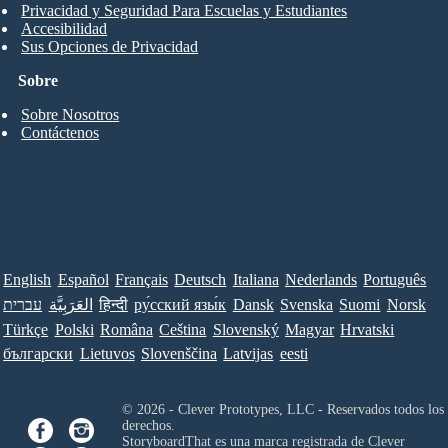
Privacidad y Seguridad Para Escuelas y Estudiantes
Accesibilidad
Sus Opciones de Privacidad
Sobre
Sobre Nosotros
Contáctenos
English
Español
Français
Deutsch
Italiana
Nederlands
Português
עברית
العَرَبِيَّة
हिन्दी
ру́сский язы́к
Dansk
Svenska
Suomi
Norsk
Türkçe
Polski
Româna
Ceština
Slovenský
Magyar
Hrvatski
български
Lietuvos
Slovenščina
Latvijas
eesti
© 2026 - Clever Prototypes, LLC - Reservados todos los
derechos.
StoryboardThat es una marca registrada de
Clever