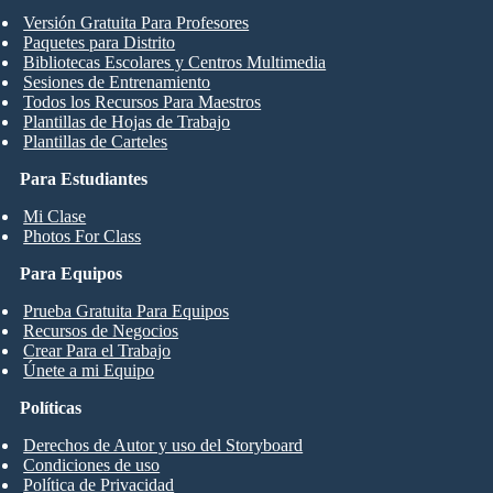
Versión Gratuita Para Profesores
Paquetes para Distrito
Bibliotecas Escolares y Centros Multimedia
Sesiones de Entrenamiento
Todos los Recursos Para Maestros
Plantillas de Hojas de Trabajo
Plantillas de Carteles
Para Estudiantes
Mi Clase
Photos For Class
Para Equipos
Prueba Gratuita Para Equipos
Recursos de Negocios
Crear Para el Trabajo
Únete a mi Equipo
Políticas
Derechos de Autor y uso del Storyboard
Condiciones de uso
Política de Privacidad