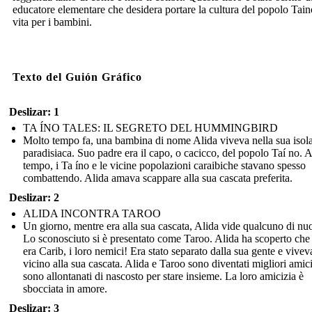
educatore elementare che desidera portare la cultura del popolo Tain
vita per i bambini.
Texto del Guión Gráfico
Deslizar: 1
TA ÍNO TALES: IL SEGRETO DEL HUMMINGBIRD
Molto tempo fa, una bambina di nome Alida viveva nella sua isol
paradisiaca. Suo padre era il capo, o cacicco, del popolo Taí no. 
tempo, i Ta íno e le vicine popolazioni caraibiche stavano spesso
combattendo. Alida amava scappare alla sua cascata preferita.
Deslizar: 2
ALIDA INCONTRA TAROO
Un giorno, mentre era alla sua cascata, Alida vide qualcuno di nu
Lo sconosciuto si è presentato come Taroo. Alida ha scoperto che
era Carib, i loro nemici! Era stato separato dalla sua gente e vivev
vicino alla sua cascata. Alida e Taroo sono diventati migliori amici
sono allontanati di nascosto per stare insieme. La loro amicizia è
sbocciata in amore.
Deslizar: 3