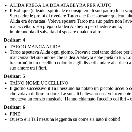
ALIDA PREGA LA DEA ATABEYRA PER AIUTO
Il Bohique (il leader spirituale e consigliere di suo padre) li ha scop
Suo padre le proibì di rivedere Taroo e le fece sposare qualcun alt
Alida era devastata! Voleva sposare Taroo ma suo padre non l'av
mai accettato. Ha pregato la dea Atabeyra per chiedere aiuto,
implorandola di salvarla dal sposare qualcun altro.
Deslizar: 4
TAROO MANCA ALIDA
Taroo aspettava Alida ogni giorno. Provava così tanto dolore per l
mancanza del suo amore che la dea Atabeyra ebbe pietà di lui. Lo
trasformò in un uccellino colorato e gli disse di andare alla ricerca
suo amore tra i fiori.
Deslizar: 5
TAÍNO NOME UCCELLINO
Il giorno successivo il Ta í nessuno ha notato un piccolo uccello c
che volava di fiore in fiore. Le sue ali battevano così velocemente
emetteva un ronzio musicale. Hanno chiamato l'uccello col íbri - c
Deslizar: 6
FINE
Questo è il Ta í nessuna leggenda su come sia nato il colibrì!