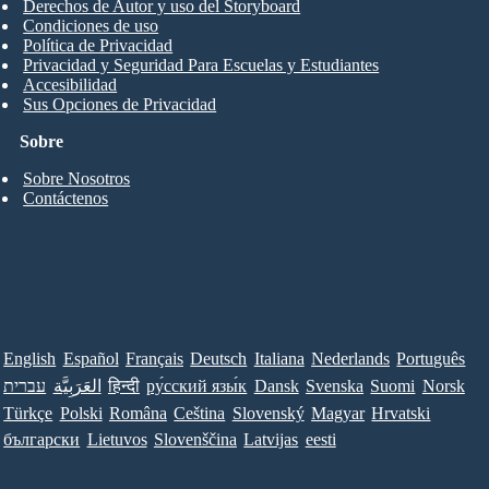
Derechos de Autor y uso del Storyboard
Condiciones de uso
Política de Privacidad
Privacidad y Seguridad Para Escuelas y Estudiantes
Accesibilidad
Sus Opciones de Privacidad
Sobre
Sobre Nosotros
Contáctenos
English
Español
Français
Deutsch
Italiana
Nederlands
Português
עברית
العَرَبِيَّة
हिन्दी
ру́сский язы́к
Dansk
Svenska
Suomi
Norsk
Türkçe
Polski
Româna
Ceština
Slovenský
Magyar
Hrvatski
български
Lietuvos
Slovenščina
Latvijas
eesti