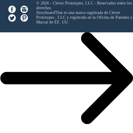
© 2026 - Clever Prototypes, LLC - Reservados todos los
derechos.
StoryboardThat es una marca registrada de
Clever
Prototypes , LLC
y registrada en la Oficina de Patentes y
Marcas de EE. UU.