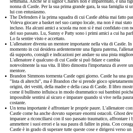
settimana. Anche se il signor Charles non è imparentato, è una fig
nonna di Castle. Per la sua prima grande gara, la sua famiglia si u
lui con entusiasmo.
The Defenders è la prima squadra di cui Castle abbia mai fatto par
Voleva giocare a basket nel suo campo locale, ma non è mai stato
incluso. Ha alcuni amici a scuola ma non si è mai confidato con 
del suo passato. Lu, Sunny e Patty sono i primi amici a cui ha parl
Lo fa sentire visto e accettato.
L'allenatore diventa un mentore importante nella vita di Castle. In
momento in cui desidera ardentemente una figura paterna, l'allenat
dà supporto, consigli e indicazioni per andare su una pista miglior
L'allenatore è qualcuno di cui Castle si può fidare e cambia
notevolmente la sua vita. Il libro dimostra l'importanza di avere un
mentore.
Brandon Simmons tormenta Castle ogni giorno. Castle ha una gr
"lista di alterchi", ma è Brandon che si prende gioco spietatamente
origini, dei vestiti, della madre e della casa di Castle. Il libro most
come il bullismo influisca in modo drammatico sui bambini poich
impossibile sentirsi al sicuro e imparare quando si vive nella paura
costante.
Un tema importante è affrontare le proprie paure. L'allenatore con
Castle come ha anche dovuto superare enormi ostacoli. Ghost de
imparare a riconciliarsi con il suo passato traumatico, affrontare i b
ammettere i suoi errori e la sua paura di fallire in pista. Con corag
Castle è in grado di superare tutte queste cose e dirigersi verso un