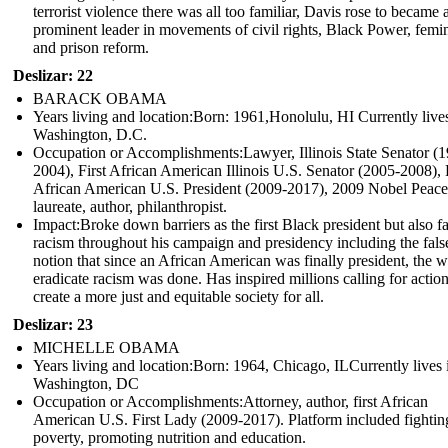
terrorist violence there was all too familiar, Davis rose to became 
prominent leader in movements of civil rights, Black Power, femi
and prison reform.
Deslizar: 22
BARACK OBAMA
Years living and location:Born: 1961,Honolulu, HI Currently lives
Washington, D.C.
Occupation or Accomplishments: Lawyer, Illinois State Senator (
2004), First African American Illinois U.S. Senator (2005-2008), F
African American U.S. President (2009-2017), 2009 Nobel Peace
laureate, author, philanthropist.
Impact: Broke down barriers as the first Black president but also f
racism throughout his campaign and presidency including the fals
notion that since an African American was finally president, the w
eradicate racism was done. Has inspired millions calling for action
create a more just and equitable society for all.
Deslizar: 23
MICHELLE OBAMA
Years living and location:Born: 1964, Chicago, ILCurrently lives 
Washington, DC
Occupation or Accomplishments: Attorney, author, first African
American U.S. First Lady (2009-2017). Platform included fightin
poverty, promoting nutrition and education.