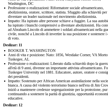
Washington, DC
Professione o realizzazioni: Riformatore sociale afroamericano,
abolizionista, oratore, scrittore, statista. Sfuggito alla schiavitù per
diventare un leader nazionale nel movimento abolizionista.
Impatto: Ha ispirato altre persone schiave a fuggire. La sua autobi
ha ispirato i bianchi comprensivi a diventare abolizionisti. Ha cons
ad Abraham Lincoln di ammettere i soldati afroamericani nella gu
civile, nonché a Lincoln di invertire la sua posizione e sostenere i d
di voto.
Deslizar: 11
BOOKER T. WASHINGTON
Anni di vita e posizione: Nato: 1856, Westlake Corner, VA Morto
Tuskegee, AL
Professione o realizzazioni: Liberato dalla schiavitù dopo la guerra
all'età di 9 anni, divenne un importante attivista afroamericano. F
Tuskegee University nel 1881. Educatore, autore, oratore e consig
dei presidenti.
Impatto: Sostenuto per African American assimilazione nella socie
bianca. A causa del violento terrorismo bianco nell'era di Jim Cro
iniziò a mantenere credenze segregazioniste per la protezione, pur
continuando a sostenere la parità di giustizia, opportunità econom
educative.
Deslizar: 12