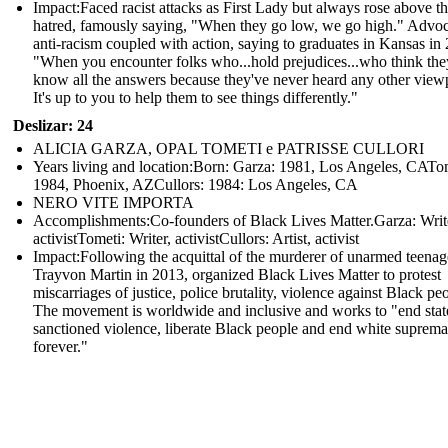
Impact: Faced racist attacks as First Lady but always rose above t
hatred, famously saying, "When they go low, we go high." Advoc
anti-racism coupled with action, saying to graduates in Kansas in
"When you encounter folks who...hold prejudices...who think the
know all the answers because they've never heard any other view
It's up to you to help them to see things differently."
Deslizar: 24
ALICIA GARZA, OPAL TOMETI e PATRISSE CULLORI
Years living and location:Born: Garza: 1981, Los Angeles, CATo
1984, Phoenix, AZCullors: 1984: Los Angeles, CA
NERO VITE IMPORTA
Accomplishments: Co-founders of Black Lives Matter.Garza: Writ
activistTometi: Writer, activistCullors: Artist, activist
Impact: Following the acquittal of the murderer of unarmed teenag
Trayvon Martin in 2013, organized Black Lives Matter to protest
miscarriages of justice, police brutality, violence against Black pe
The movement is worldwide and inclusive and works to "end stat
sanctioned violence, liberate Black people and end white suprem
forever."