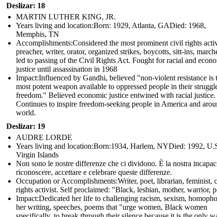
Deslizar: 18
MARTIN LUTHER KING, JR.
Years living and location:Born: 1929, Atlanta, GADied: 1968,
Memphis, TN
Accomplishments: Considered the most prominent civil rights activ
preacher, writer, orator, organized strikes, boycotts, sitt-ins, march
led to passing of the Civil Rights Act. Fought for racial and econ
justice until assassination in 1968
Impact: Influenced by Gandhi, believed "non-violent resistance is 
most potent weapon available to oppressed people in their struggle
freedom." Believed economic justice entwined with racial justice.
Continues to inspire freedom-seeking people in America and arou
world.
Deslizar: 19
AUDRE LORDE
Years living and location:Born:1934, Harlem, NYDied: 1992, U.
Virgin Islands
Non sono le nostre differenze che ci dividono. È la nostra incapaci
riconoscere, accettare e celebrare queste differenze.
Occupation or Accomplishments: Writer, poet, librarian, feminist, c
rights activist. Self proclaimed: "Black, lesbian, mother, warrior, p
Impact:Dedicated her life to challenging racism, sexism, homopho
her writing, speeches, poems that "urge women, Black women
specifically, to break through their silence because it is the only w