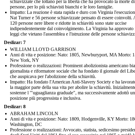
schiavizzate che lottano per la libertà che ha provocato la morte d
persone, per lo più schiavisti bianchi e le loro famiglie.
Impatto: La reazione è stata rapida e duro con Virginia l'esecuzion
Nat Turner e 56 persone schiavizzate pensato di essere coinvolti. 
120 persone nere libere e ridotte in schiavitù sono state uccise
indipendentemente dal coinvolgimento. La Virginia ha approvato
leggi che vietano l'assemblea e l'istruzione delle persone schiavizz
Deslizar: 7
WILLIAM LLOYD GARRISON
Anni di vita e posizione: Nato: 1805, Newburyport, MA Morto: 
New York, NY
Professione o realizzazioni: Prominent abolizionista americano bi
giornalista e riformatore sociale che ha fondato il giornale del Libe
che auspicava per l'abolizione della schiavitù.
Impatto: Ha fondato l'American Anti-Slavery Society e ha lavorat
la maggior parte della sua vita per abolire la schiavitù. Inizialment
sostenne l '"uguaglianza graduale", ma successivamente adottò u
posizione più progressista e inclusiva.
Deslizar: 8
ABRAHAM LINCOLN
Anni di vita e posizione: Nato: 1809, Hodgenville, KY Morto: 18
Washington, DC
Professione o realizzazioni: Avvocato, statista, sedicesimo preside