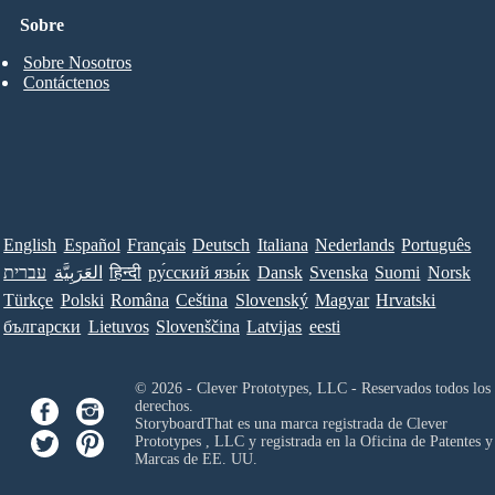
Sobre
Sobre Nosotros
Contáctenos
English
Español
Français
Deutsch
Italiana
Nederlands
Português
עברית
العَرَبِيَّة
हिन्दी
ру́сский язы́к
Dansk
Svenska
Suomi
Norsk
Türkçe
Polski
Româna
Ceština
Slovenský
Magyar
Hrvatski
български
Lietuvos
Slovenščina
Latvijas
eesti
© 2026 - Clever Prototypes, LLC - Reservados todos los
derechos.
StoryboardThat es una marca registrada de
Clever
Prototypes , LLC
y registrada en la Oficina de Patentes y
Marcas de EE. UU.