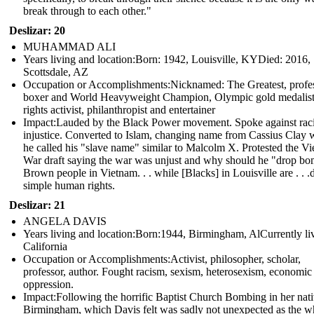
break through to each other."
Deslizar: 20
MUHAMMAD ALI
Years living and location:Born: 1942, Louisville, KYDied: 2016,
Scottsdale, AZ
Occupation or Accomplishments: Nicknamed: The Greatest, profe
boxer and World Heavyweight Champion, Olympic gold medalist,
rights activist, philanthropist and entertainer
Impact:Lauded by the Black Power movement. Spoke against raci
injustice. Converted to Islam, changing name from Cassius Clay 
he called his "slave name" similar to Malcolm X. Protested the V
War draft saying the war was unjust and why should he "drop b
Brown people in Vietnam. . . while [Blacks] in Louisville are . . .
simple human rights.
Deslizar: 21
ANGELA DAVIS
Years living and location:Born:1944, Birmingham, AlCurrently liv
California
Occupation or Accomplishments: Activist, philosopher, scholar,
professor, author. Fought racism, sexism, heterosexism, economic
oppression.
Impact: Following the horrific Baptist Church Bombing in her nat
Birmingham, which Davis felt was sadly not unexpected as the w