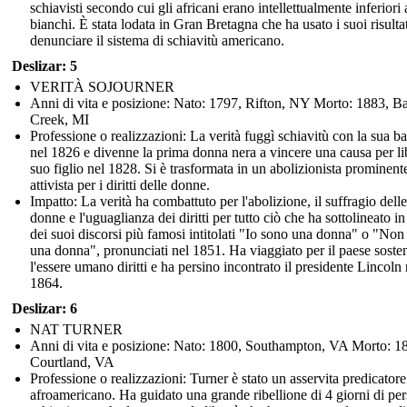
schiavisti secondo cui gli africani erano intellettualmente inferiori 
bianchi. È stata lodata in Gran Bretagna che ha usato i suoi risultat
denunciare il sistema di schiavitù americano.
Deslizar: 5
VERITÀ SOJOURNER
Anni di vita e posizione: Nato: 1797, Rifton, NY Morto: 1883, Ba
Creek, MI
Professione o realizzazioni: La verità fuggì schiavitù con la sua 
nel 1826 e divenne la prima donna nera a vincere una causa per li
suo figlio nel 1828. Si è trasformata in un abolizionista prominent
attivista per i diritti delle donne.
Impatto: La verità ha combattuto per l'abolizione, il suffragio delle
donne e l'uguaglianza dei diritti per tutto ciò che ha sottolineato i
dei suoi discorsi più famosi intitolati "Io sono una donna" o "Non
una donna", pronunciati nel 1851. Ha viaggiato per il paese sost
l'essere umano diritti e ha persino incontrato il presidente Lincoln 
1864.
Deslizar: 6
NAT TURNER
Anni di vita e posizione: Nato: 1800, Southampton, VA Morto: 1
Courtland, VA
Professione o realizzazioni: Turner è stato un asservita predicatore
afroamericano. Ha guidato una grande ribellione di 4 giorni di pe