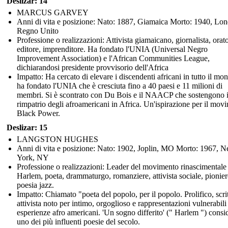
Deslizar: 14
MARCUS GARVEY
Anni di vita e posizione: Nato: 1887, Giamaica Morto: 1940, Lon
Regno Unito
Professione o realizzazioni: Attivista giamaicano, giornalista, orato
editore, imprenditore. Ha fondato l'UNIA (Universal Negro
Improvement Association) e l'African Communities League,
dichiarandosi presidente provvisorio dell'Africa
Impatto: Ha cercato di elevare i discendenti africani in tutto il mo
ha fondato l'UNIA che è cresciuta fino a 40 paesi e 11 milioni di
membri. Si è scontrato con Du Bois e il NAACP che sostengono i
rimpatrio degli afroamericani in Africa. Un'ispirazione per il mov
Black Power.
Deslizar: 15
LANGSTON HUGHES
Anni di vita e posizione: Nato: 1902, Joplin, MO Morto: 1967, 
York, NY
Professione o realizzazioni: Leader del movimento rinascimentale
Harlem, poeta, drammaturgo, romanziere, attivista sociale, pionier
poesia jazz.
Impatto: Chiamato "poeta del popolo, per il popolo. Prolifico, scri
attivista noto per intimo, orgoglioso e rappresentazioni vulnerabili
esperienze afro americani. 'Un sogno differito' (" Harlem ") consi
uno dei più influenti poesie del secolo.