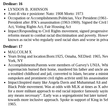
Deslizar: 16
LYNDON B. JOHNSON
Anni di vita e posizione: Nato: 1908 Morto: 1973
Occupation or Accomplishments: Politician, Vice President (1961
President after JFK's assassination (1963-1969). Signed the Civil
Act, Voting Rights Act, Fair Housing Act
Impact: Responding to Civil Rights movement, signed progressive
reforms meant to combat racial discrimination and poverty. Howe
known as racist who regularly used racial slurs and worse in priva
Deslizar: 17
MALCOLM X
Years living and location:Born:1925, Omaha, NEDied: 1965, N
York, NY
Accomplishments: Parents were members of Garvey's UNIA. Whi
supremacists burned their home, murdered his father and uncle and
a troubled childhood and jail, converted to Islam, became a minist
outspoken and prominent civil rights activist until his assassination
Impact: Inspired many like Angela Davis and Muhammad Ali and 
Black Pride movement. Was at odds with MLK at times as X adv
for a more militant approach to end racial injustice famously sayi
any means necessary". Early was a segregationist but later turned
towards more inclusive approach. Spoke in support of King in Se
1965.