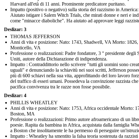
Harvard all'età di 11 anni. Prominente predicatore puritano.
Impatto (positivo o negativo) sulla storia del razzismo in America:
Aiutato istigare i Salem Witch Trials, che mirati donne e neri e ind
come "minacce diaboliche". Ha aiutato ad approvare leggi razzist
Deslizar: 3
THOMAS JEFFERSON
Anni di vita e posizione: Nato: 1743, Shadwell, VA Morto: 1826,
Monticello, VA
Professione o realizzazioni: Padre fondatore, 3 ° presidente degli S
Uniti, autore della Dichiarazione di indipendenza.
Impatto : Contraddittorio nello scrivere "tutti gli uomini sono creat
uguali" e denunciando la schiavitù nei suoi scritti, Jefferson poss
più di 600 schiavi nella sua vita, approfittando del loro lavoro forz
del traffico di esseri umani. Possedeva la convinzione razzista che
pacifica convivenza tra le razze non fosse possibile.
Deslizar: 4
PHILLIS WHEATLEY
Anni di vita e posizione: Nato: 1753, Africa occidentale Morto: 1
Boston, MA
Professione o realizzazioni: Primo autore afroamericano di un libr
poesie. Rapita da bambina in Africa, acquistata dalla famiglia Wh
a Boston che insolitamente le ha permesso di perseguire un'istruzi
Impatto : Wheatley ha smentito la falsa teoria sostenuta da razzisti