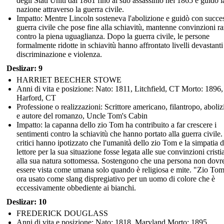
degli Stati Uniti dal 1861 fino al suo assassinio nel 1865 e guidò l
nazione attraverso la guerra civile.
Impatto: Mentre Lincoln sosteneva l'abolizione e guidò con succe
guerra civile che pose fine alla schiavitù, mantenne convinzioni ra
contro la piena uguaglianza. Dopo la guerra civile, le persone
formalmente ridotte in schiavitù hanno affrontato livelli devastanti
discriminazione e violenza.
Deslizar: 9
HARRIET BEECHER STOWE
Anni di vita e posizione: Nato: 1811, Litchfield, CT Morto: 1896,
Harford, CT
Professione o realizzazioni: Scrittore americano, filantropo, aboliz
e autore del romanzo, Uncle Tom's Cabin
Impatto: la capanna dello zio Tom ha contribuito a far crescere i
sentimenti contro la schiavitù che hanno portato alla guerra civile. 
critici hanno ipotizzato che l'umanità dello zio Tom e la simpatia d
lettore per la sua situazione fosse legata alle sue convinzioni cristi
alla sua natura sottomessa. Sostengono che una persona non dovr
essere vista come umana solo quando è religiosa e mite. "Zio Tom
ora usato come slang dispregiativo per un uomo di colore che è
eccessivamente obbediente ai bianchi.
Deslizar: 10
FREDERICK DOUGLASS
Anni di vita e posizione: Nato: 1818, Maryland Morto: 1895,