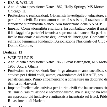
IDA B. WELLS
Anni di vita e posizione: Nato: 1862, Holly Springs, MS Morto: 
Chicago, IL
Professione o realizzazioni: Giornalista investigativo, educatore, at
per i diritti civili. Ha combattuto contro il sessismo, il razzismo e il
terrorismo suprematista bianco. Alla fondazione della NAACP
Impatto: Come giornalista e scrittore, ha combattuto contro il razz
il linciaggio da parte del terrorista suprematista bianco. Ha parlato
livello nazionale e all'estero degli orrori del linciaggio. Combatté p
suffragio femminile fondando l'Associazione Nazionale del Club 
Donne Colorate.
Deslizar: 13
WEB DU BOIS
Anni di vita e posizione: Nato: 1868, Great Barrington, MA Mort
1963, Accra, Ghana
Professione o realizzazioni: Sociologo afroamericano, socialista, s
attivista per i diritti civili, autore, co-fondatore del NAACP, pro
panafricanismo. Primo afroamericano a conseguire un dottorato di
ricerca ad Harvard.
Impatto: Intellettuale, attivista per i diritti civili che ha sostenuto si
dall'inizio l'assimilazione e l'eccezionalismo, ma in seguito ha sos
un approccio più inclusivo e antirazzista incentrato sul Black Pride
Rinascimento di Harlem.