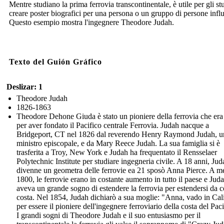
Mentre studiano la prima ferrovia transcontinentale, è utile per gli st
creare poster biografici per una persona o un gruppo di persone influ
Questo esempio mostra l'ingegnere Theodore Judah.
Texto del Guión Gráfico
Deslizar: 1
Theodore Judah
1826-1863
Theodore Dehone Giuda è stato un pioniere della ferrovia che era
per aver fondato il Pacifico centrale Ferrovia. Judah nacque a
Bridgeport, CT nel 1826 dal reverendo Henry Raymond Judah, u
ministro episcopale, e da Mary Reece Judah. La sua famiglia si è
trasferita a Troy, New York e Judah ha frequentato il Rensselaer
Polytechnic Institute per studiare ingegneria civile. A 18 anni, Jud
divenne un geometra delle ferrovie ea 21 sposò Anna Pierce. A me
1800, le ferrovie erano in costante aumento in tutto il paese e Jud
aveva un grande sogno di estendere la ferrovia per estendersi da c
costa. Nel 1854, Judah dichiarò a sua moglie: "Anna, vado in Cal
per essere il pioniere dell'ingegnere ferroviario della costa del Paci
I grandi sogni di Theodore Judah e il suo entusiasmo per il