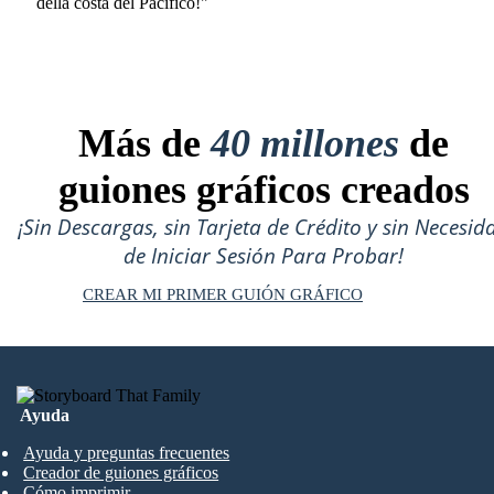
della costa del Pacifico!"
Más de
40 millones
de
guiones gráficos creados
¡Sin Descargas, sin Tarjeta de Crédito y sin Necesid
de Iniciar Sesión Para Probar!
CREAR MI PRIMER GUIÓN GRÁFICO
Ayuda
Ayuda y preguntas frecuentes
Creador de guiones gráficos
Cómo imprimir