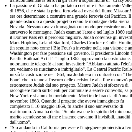
transcontinentale la ferrovia gli valse il soprannome di "Crazy Ju
La passione di Giuda lo ha portato a costruire il Sacramento Vall
di 1856, che è stata la prima ferrovia ad ovest del fiume Missouri
era ora determinato a costruire una grande ferrovia del Pacifico. Il
grande ostacolo a questo progetto erano le montagne della Sierra
Nevada. Nessuno aveva immaginato un modo per costruire una fe
attraverso le montagne. Judah esaminò l'area e nel luglio 1860 stab
il Donner Pass era il percorso migliore. Judah convinse gli investit
Mark Hopkins, Leland Stanford, Charles Crocker e Collis Huntin
(in seguito noto come i Big Four) a investire nella sua visione e a
Washington per fare pressione sul governo. Il presidente Lincoln f
Pacific Railroad Act il 1 ° luglio 1862 approvando la costruzione.
notoriamente telegrafò ai suoi investitori: "Abbiamo attirato l'elefa
ora vediamo se riusciamo a imbrigliarlo". La Central Pacific Rail
iniziò la costruzione nel 1863, ma Judah era in contrasto con "Th
Four" che lo tenne all'oscuro delle decisioni e alla fine manovrò p
estromettere Judah dal suo progetto. Mentre Judah si sforzava di
raccogliere fondi sufficienti per continuare a essere coinvolto, sal
New York e si ammalò mortalmente. Morì tra le braccia di Anna il
novembre 1863. Quando il progetto che aveva immaginato fu
completato il 10 maggio 1869, fu anche il suo anniversario di
matrimonio. Anna ha detto: "Sembrava che lo spirito del mio cor
marito scendesse su di me e insieme eravamo lì invisibili, inauditi
dall'uomo".
"Sto andando in California per essere l'ingegnere pionieristica fer