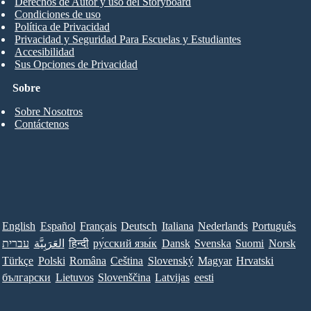
Derechos de Autor y uso del Storyboard
Condiciones de uso
Política de Privacidad
Privacidad y Seguridad Para Escuelas y Estudiantes
Accesibilidad
Sus Opciones de Privacidad
Sobre
Sobre Nosotros
Contáctenos
English
Español
Français
Deutsch
Italiana
Nederlands
Português
עברית
العَرَبِيَّة
हिन्दी
ру́сский язы́к
Dansk
Svenska
Suomi
Norsk
Türkçe
Polski
Româna
Ceština
Slovenský
Magyar
Hrvatski
български
Lietuvos
Slovenščina
Latvijas
eesti