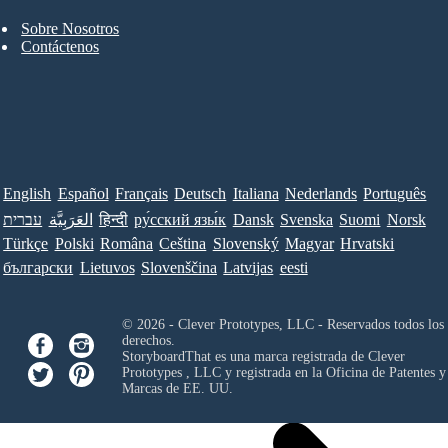
Sobre Nosotros
Contáctenos
English
Español
Français
Deutsch
Italiana
Nederlands
Português
עברית
العَرَبِيَّة
हिन्दी
ру́сский язы́к
Dansk
Svenska
Suomi
Norsk
Türkçe
Polski
Româna
Ceština
Slovenský
Magyar
Hrvatski
български
Lietuvos
Slovenščina
Latvijas
eesti
© 2026 - Clever Prototypes, LLC - Reservados todos los
derechos.
StoryboardThat es una marca registrada de
Clever
Prototypes , LLC
y registrada en la Oficina de Patentes y
Marcas de EE. UU.