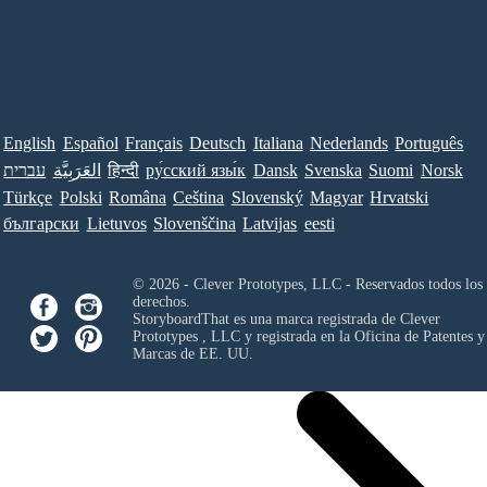
English
Español
Français
Deutsch
Italiana
Nederlands
Português
עברית
العَرَبِيَّة
हिन्दी
ру́сский язы́к
Dansk
Svenska
Suomi
Norsk
Türkçe
Polski
Româna
Ceština
Slovenský
Magyar
Hrvatski
български
Lietuvos
Slovenščina
Latvijas
eesti
© 2026 - Clever Prototypes, LLC - Reservados todos los
derechos.
StoryboardThat es una marca registrada de
Clever
Prototypes , LLC
y registrada en la Oficina de Patentes y
Marcas de EE. UU.