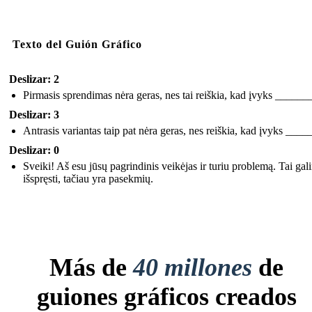
Texto del Guión Gráfico
Deslizar: 2
Pirmasis sprendimas nėra geras, nes tai reiškia, kad įvyks ______
Deslizar: 3
Antrasis variantas taip pat nėra geras, nes reiškia, kad įvyks ___
Deslizar: 0
Sveiki! Aš esu jūsų pagrindinis veikėjas ir turiu problemą. Tai gal
išspręsti, tačiau yra pasekmių.
Más de
40 millones
de
guiones gráficos creados