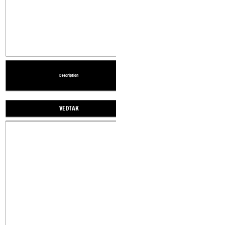
Descri
Description
Description
Description
KLI
VEDTAK