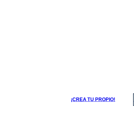
ption
Description
oard That
¡CREA TU PROPIO!