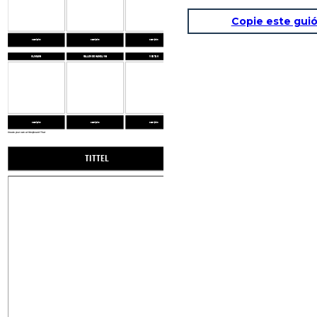
Copie este guió
Description
Description
Description
KLIMAKS
FALLENDE HANDLING
VEDTAK
Description
Description
Description
Create your own at Storyboard That
TITTEL
EKSPONERING