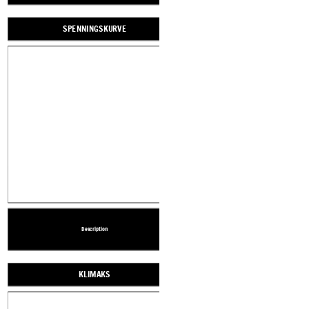
Create your own at Storyboard That
TITTEL
EKSPONERING
SPENNINGSKURVE
FALLENDE HANDLING
VEDTAK
Description
Description
Description
Description
Description
EKSPONERING
SPENNINGSKURVE
KLIMAKS
FALLENDE HANDLIN
VEDTAK