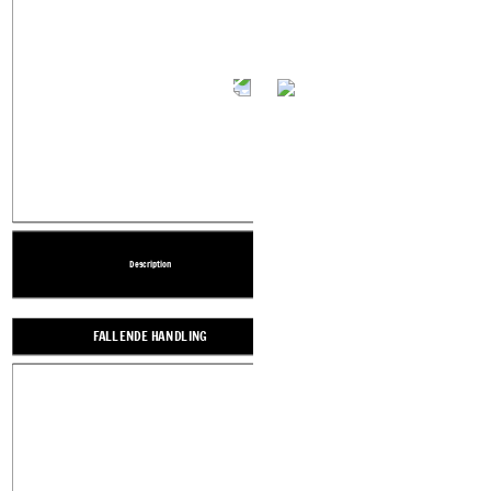
TIT
Description
Description
Description
Description
Description
Create your own at Storyboard That
SPENNINGSKURVE
FALLENDE HANDLING
VEDTAK