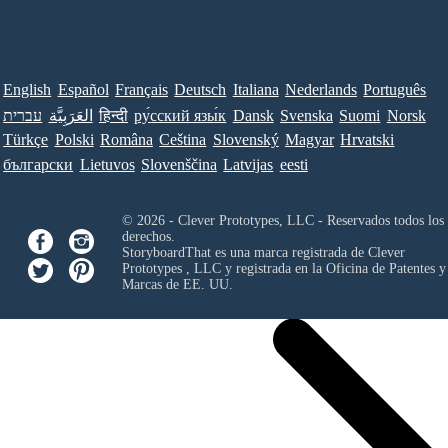
English
Español
Français
Deutsch
Italiana
Nederlands
Português
עברית
العَرَبِيَّة
हिन्दी
ру́сский язы́к
Dansk
Svenska
Suomi
Norsk
Türkçe
Polski
Româna
Ceština
Slovenský
Magyar
Hrvatski
български
Lietuvos
Slovenščina
Latvijas
eesti
© 2026 - Clever Prototypes, LLC - Reservados todos los
derechos.
StoryboardThat es una marca registrada de
Clever
Prototypes , LLC
y registrada en la Oficina de Patentes y
Marcas de EE. UU.