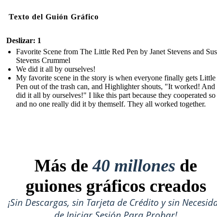
Texto del Guión Gráfico
Deslizar: 1
Favorite Scene from The Little Red Pen by Janet Stevens and Su
Stevens Crummel
We did it all by ourselves!
My favorite scene in the story is when everyone finally gets Littl
Pen out of the trash can, and Highlighter shouts, "It worked! And
did it all by ourselves!" I like this part because they cooperated so
and no one really did it by themself. They all worked together.
Más de
40 millones
de
guiones gráficos creados
¡Sin Descargas, sin Tarjeta de Crédito y sin Necesid
de Iniciar Sesión Para Probar!