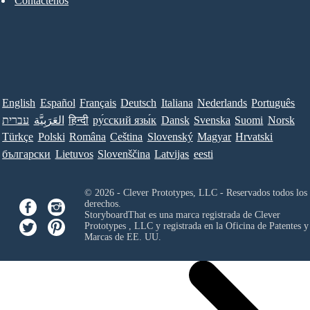
Contáctenos
English
Español
Français
Deutsch
Italiana
Nederlands
Português
עברית
العَرَبِيَّة
हिन्दी
ру́сский язы́к
Dansk
Svenska
Suomi
Norsk
Türkçe
Polski
Româna
Ceština
Slovenský
Magyar
Hrvatski
български
Lietuvos
Slovenščina
Latvijas
eesti
© 2026 - Clever Prototypes, LLC - Reservados todos los
derechos.
StoryboardThat es una marca registrada de
Clever
Prototypes , LLC
y registrada en la Oficina de Patentes y
Marcas de EE. UU.