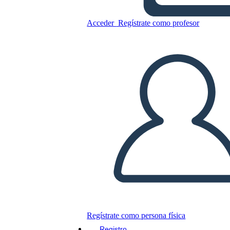
Tabuľka – 4 Stĺpce, 7
Riadkov
Acceder
Regístrate como profesor
Copie este guión gráfico
CREAR UN GUIÓN GRÁFICO
JUEGO DE DIAPOSITIVAS
LEERME
Regístrate como persona física
Registro