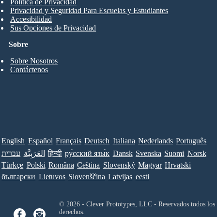
Política de Privacidad
Privacidad y Seguridad Para Escuelas y Estudiantes
Accesibilidad
Sus Opciones de Privacidad
Sobre
Sobre Nosotros
Contáctenos
English
Español
Français
Deutsch
Italiana
Nederlands
Português
עברית
العَرَبِيَّة
हिन्दी
ру́сский язы́к
Dansk
Svenska
Suomi
Norsk
Türkçe
Polski
Româna
Ceština
Slovenský
Magyar
Hrvatski
български
Lietuvos
Slovenščina
Latvijas
eesti
© 2026 - Clever Prototypes, LLC - Reservados todos los
derechos.