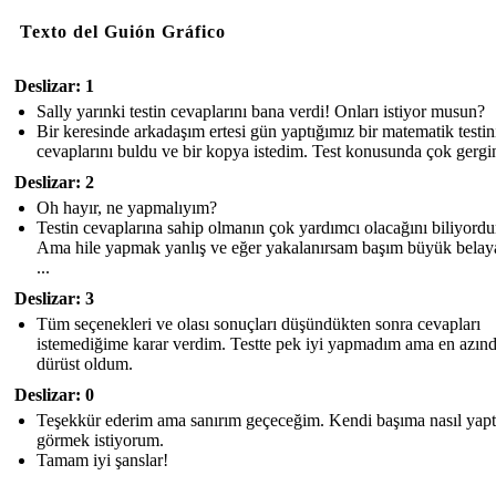
Texto del Guión Gráfico
Deslizar: 1
Sally yarınki testin cevaplarını bana verdi! Onları istiyor musun?
Bir keresinde arkadaşım ertesi gün yaptığımız bir matematik testin
cevaplarını buldu ve bir kopya istedim. Test konusunda çok gergi
Deslizar: 2
Oh hayır, ne yapmalıyım?
Testin cevaplarına sahip olmanın çok yardımcı olacağını biliyord
Ama hile yapmak yanlış ve eğer yakalanırsam başım büyük belaya
...
Deslizar: 3
Tüm seçenekleri ve olası sonuçları düşündükten sonra cevapları
istemediğime karar verdim. Testte pek iyi yapmadım ama en azın
dürüst oldum.
Deslizar: 0
Teşekkür ederim ama sanırım geçeceğim. Kendi başıma nasıl yapt
görmek istiyorum.
Tamam iyi şanslar!