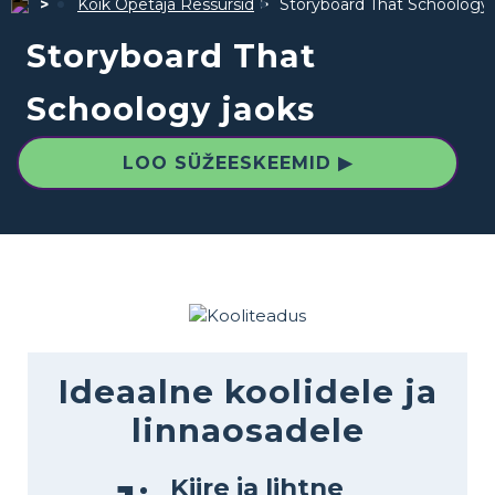
Kõik Õpetaja Ressursid
Storyboard That Schoology 
Storyboard That
Schoology jaoks
LOO SÜŽEESKEEMID ▶
Ideaalne koolidele ja
linnaosadele
Kiire ja lihtne