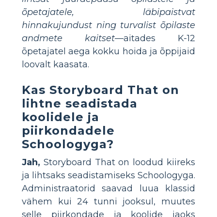
õpetajatele, läbipaistvat
hinnakujundust ning turvalist õpilaste
andmete kaitset
—aitades K-12
õpetajatel aega kokku hoida ja õppijaid
loovalt kaasata.
Kas Storyboard That on
lihtne seadistada
koolidele ja
piirkondadele
Schoologyga?
Jah,
Storyboard That on loodud kiireks
ja lihtsaks seadistamiseks Schoologyga.
Administraatorid saavad luua klassid
vähem kui 24 tunni jooksul, muutes
selle piirkondade ja koolide jaoks