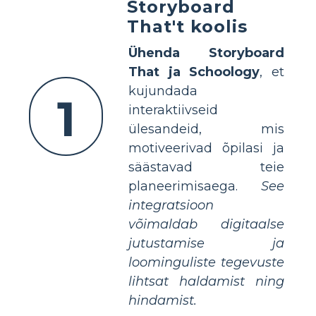
Storyboard
That't koolis
Ühenda Storyboard
That ja Schoology
, et
kujundada
1
interaktiivseid
ülesandeid, mis
motiveerivad õpilasi ja
säästavad teie
planeerimisaega.
See
integratsioon
võimaldab digitaalse
jutustamise ja
loominguliste tegevuste
lihtsat haldamist ning
hindamist.