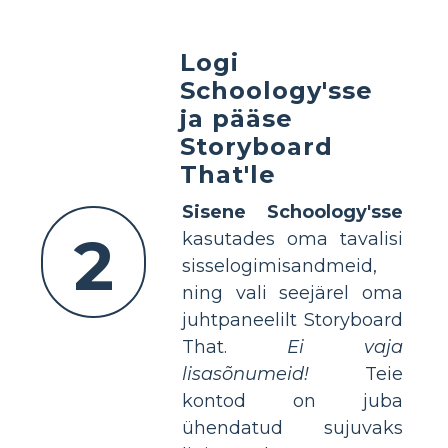
Logi
Schoology'sse
ja pääse
Storyboard
That'le
Sisene Schoology'sse
2
kasutades oma tavalisi
sisselogimisandmeid,
ning vali seejärel oma
juhtpaneelilt Storyboard
That.
Ei vaja
lisasõnumeid!
Teie
kontod on juba
ühendatud sujuvaks