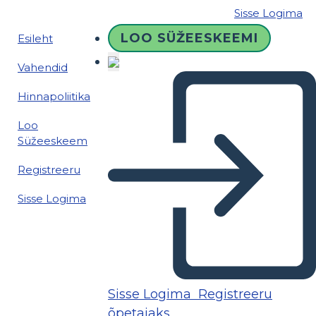
Sisse Logima
LOO SÜŽEESKEEMI
Esileht
Vahendid
Hinnapoliitika
Loo
Süžeeskeem
Registreeru
Sisse Logima
Sisse Logima
Registreeru
õpetajaks