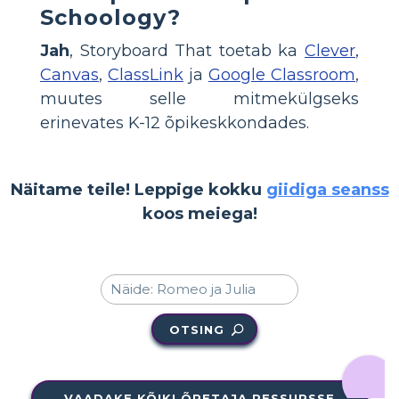
Schoology?
Jah
, Storyboard That toetab ka
Clever
,
Canvas
,
ClassLink
ja
Google Classroom
,
muutes selle mitmekülgseks
erinevates K-12 õpikeskkondades.
Näitame teile! Leppige kokku
giidiga seanss
koos meiega!
OTSING
VAADAKE KÕIKI ÕPETAJA RESSURSSE