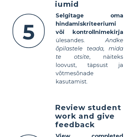
iumid
Selgitage oma
5
hindamiskriteeriumi
või kontrollnimekirja
ülesandes.
Andke
õpilastele teada, mida
te otsite
, näiteks
loovust, täpsust ja
võtmesõnade
kasutamist.
Review student
work and give
feedback
View completed