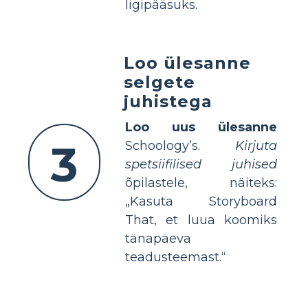
ligipääsuks.
Loo ülesanne
selgete
juhistega
Loo uus ülesanne
3
Schoology’s.
Kirjuta
spetsiifilised juhised
õpilastele, näiteks:
„Kasuta Storyboard
That, et luua koomiks
tänapäeva
teadusteemast.“