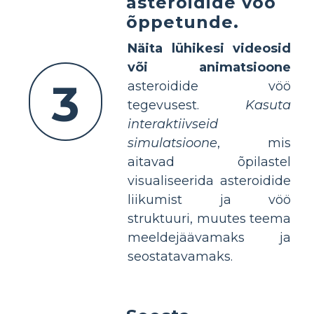
asteroidide vöö
õppetunde.
Näita lühikesi videosid
või animatsioone
3
asteroidide vöö
tegevusest.
Kasuta
interaktiivseid
simulatsioone
, mis
aitavad õpilastel
visualiseerida asteroidide
liikumist ja vöö
struktuuri, muutes teema
meeldejäävamaks ja
seostatavamaks.