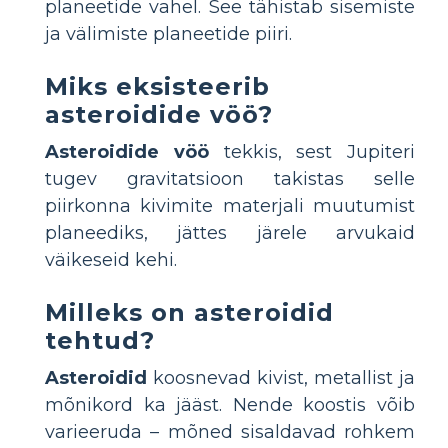
planeetide vahel. See tähistab sisemiste
ja välimiste planeetide piiri.
Miks eksisteerib
asteroidide vöö?
Asteroidide vöö
tekkis, sest Jupiteri
tugev gravitatsioon takistas selle
piirkonna kivimite materjali muutumist
planeediks, jättes järele arvukaid
väikeseid kehi.
Milleks on asteroidid
tehtud?
Asteroidid
koosnevad kivist, metallist ja
mõnikord ka jääst. Nende koostis võib
varieeruda – mõned sisaldavad rohkem