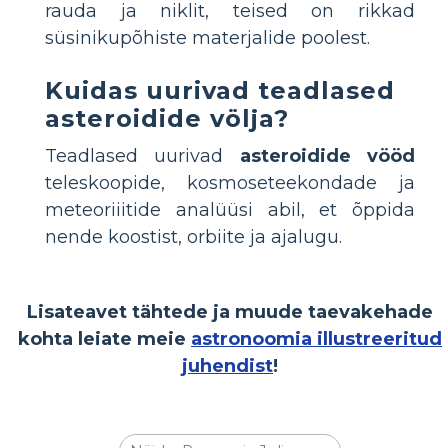
rauda ja niklit, teised on rikkad
süsinikupõhiste materjalide poolest.
Kuidas uurivad teadlased
asteroidide völja?
Teadlased uurivad
asteroidide vööd
teleskoopide, kosmoseteekondade ja
meteoriiitide analüüsi abil, et õppida
nende koostist, orbiite ja ajalugu.
Lisateavet tähtede ja muude taevakehade
kohta leiate meie
astronoomia illustreeritud
juhendist
!