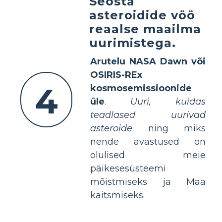
Seosta
asteroidide vöö
reaalse maailma
uurimistega.
Arutelu NASA Dawn või
OSIRIS-REx
4
kosmosemissioonide
üle
.
Uuri, kuidas
teadlased uurivad
asteroide
ning miks
nende avastused on
olulised meie
päikesesüsteemi
mõistmiseks ja Maa
kaitsmiseks.