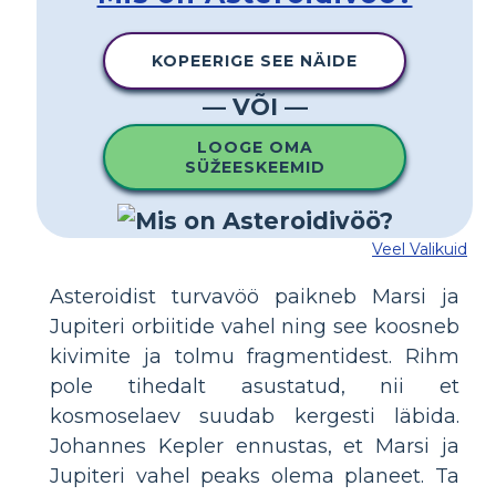
KOPEERIGE SEE NÄIDE
— VÕI —
LOOGE OMA
SÜŽEESKEEMID
Veel Valikuid
Asteroidist turvavöö paikneb Marsi ja
Jupiteri orbiitide vahel ning see koosneb
kivimite ja tolmu fragmentidest. Rihm
pole tihedalt asustatud, nii et
kosmoselaev suudab kergesti läbida.
Johannes Kepler ennustas, et Marsi ja
Jupiteri vahel peaks olema planeet. Ta