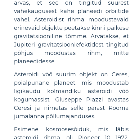
arvas, et see on tingitud suurest
vahekaugusest kahe planeedi orbiitide
vahel. Asteroidist rihma moodustavaid
erinevaid objekte peetakse kinni päikese
gravitatsiooniline tõmme. Arvatakse, et
Jupiteri gravitatsiooniefektidest tingitud
põhjus moodustas rihm, mitte
planeedidesse.
Asteroidi vöö suurim objekt on Ceres,
pöialpunane planeet, mis moodustab
ligikaudu kolmandiku asteroidi vöö
kogumassist. Giuseppe Piazzi avastas
Ceresi ja nimetas selle pärast Rooma
jumalanna põllumajanduses.
Esimene kosmosesõiduk, mis läbis
asteroidi rihma, oli Pioneer 10 1972.