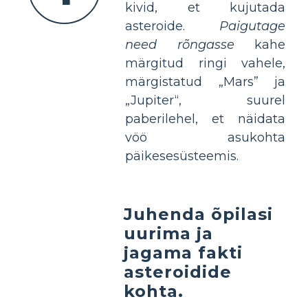
kivid, et kujutada
asteroide.
Paigutage
need rõngasse
kahe
märgitud ringi vahele,
märgistatud „Mars” ja
„Jupiter“, suurel
paberilehel, et näidata
vöö asukohta
päikesesüsteemis.
Juhenda õpilasi
uurima ja
jagama fakti
asteroidide
kohta.