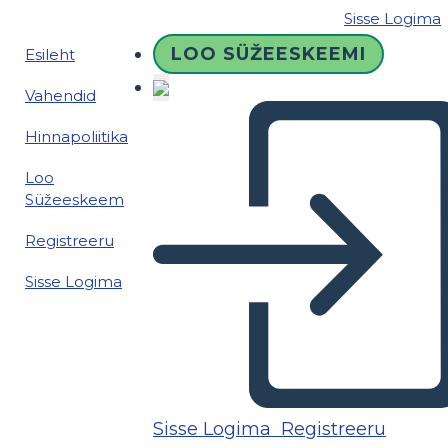
Sisse Logima
LOO SÜŽEESKEEMI
Esileht
Vahendid
Hinnapoliitika
Loo
Süžeeskeem
Registreeru
Sisse Logima
Sisse Logima
Registreeru