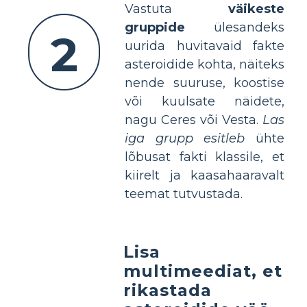
Vastuta
väikeste
gruppide
ülesandeks
2
uurida huvitavaid fakte
asteroidide kohta, näiteks
nende suuruse, koostise
või kuulsate näidete,
nagu Ceres või Vesta.
Las
iga grupp esitleb
ühte
lõbusat fakti klassile, et
kiirelt ja kaasahaaravalt
teemat tutvustada.
Lisa
multimeediat, et
rikastada