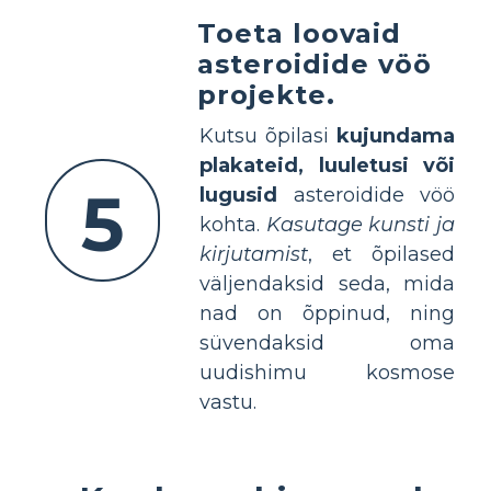
Toeta loovaid
asteroidide vöö
projekte.
Kutsu õpilasi
kujundama
plakateid, luuletusi või
5
lugusid
asteroidide vöö
kohta.
Kasutage kunsti ja
kirjutamist
, et õpilased
väljendaksid seda, mida
nad on õppinud, ning
süvendaksid oma
uudishimu kosmose
vastu.