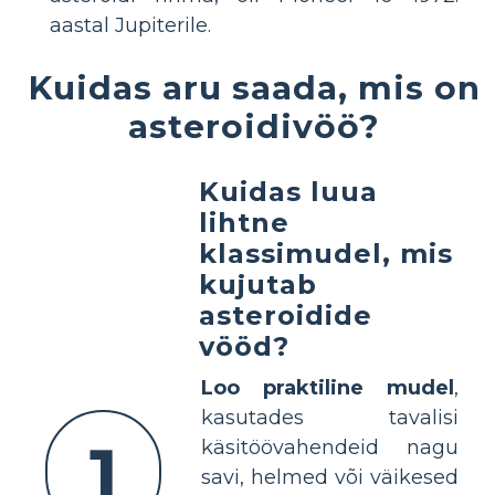
aastal Jupiterile.
Kuidas aru saada, mis on
asteroidivöö?
Kuidas luua
lihtne
klassimudel, mis
kujutab
asteroidide
vööd?
Loo praktiline mudel
,
kasutades tavalisi
1
käsitöövahendeid nagu
savi, helmed või väikesed