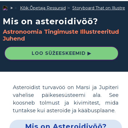
Kõik Õpetaja Ressursid
Storyboard That on Illustre
Mis on asteroidivöö?
Astronoomia Tingimuste Illustreeritud
Juhend
LOO SÜŽEESKEEMID ▶
Asteroidist turvavöö on Marsi ja Jupiteri
vahelise päikesesüsteemi ala. See
koosneb tolmust ja kivimitest, mida
tuntakse kui asteroide ja kääbusplaane.
Mis on Asteroidivöö?