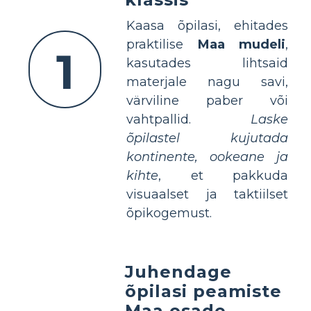
Kaasa õpilasi, ehitades
praktilise
Maa mudeli
,
1
kasutades lihtsaid
materjale nagu savi,
värviline paber või
vahtpallid.
Laske
õpilastel kujutada
kontinente, ookeane ja
kihte
, et pakkuda
visuaalset ja taktiilset
õpikogemust.
Juhendage
õpilasi peamiste
Maa osade