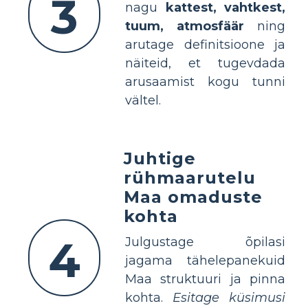
3
nagu
kattest, vahtkest,
tuum, atmosfäär
ning
arutage definitsioone ja
näiteid, et tugevdada
arusaamist kogu tunni
vältel.
Juhtige
rühmaarutelu
Maa omaduste
kohta
4
Julgustage õpilasi
jagama tähelepanekuid
Maa struktuuri ja pinna
kohta.
Esitage küsimusi