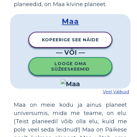
planeedid, on Maa kivine planeet.
Maa
KOPEERIGE SEE NÄIDE
— VÕI —
LOOGE OMA
SÜŽEESKEEMID
Veel Valikuid
Maa on meie kodu ja ainus planeet
universumis, mida me teame, on elu.
(Teist planeedil võib olla elu, kuid me
pole veel seda leidnud!) Maa on Päikese