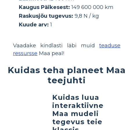
Kaugus Päikesest:
149 600 000 km
Raskusjõu tugevus:
9,8 N / kg
Kuude arv:
1
Vaadake kindlasti läbi muid
teaduse
ressursse
Maa peal!
Kuidas teha planeet Maa
teejuhti
Kuidas luua
interaktiivne
Maa mudeli
tegevus teie
klassis