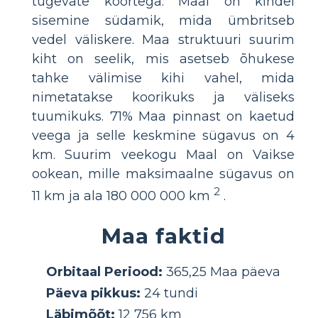
tugevate koortega. Maal on kindel
sisemine südamik, mida ümbritseb
vedel väliskere. Maa struktuuri suurim
kiht on seelik, mis asetseb õhukese
tahke välimise kihi vahel, mida
nimetatakse koorikuks ja väliseks
tuumikuks. 71% Maa pinnast on kaetud
veega ja selle keskmine sügavus on 4
km. Suurim veekogu Maal on Vaikse
ookean, mille maksimaalne sügavus on
2
11 km ja ala 180 000 000 km
.
Maa faktid
Orbitaal Periood:
365,25 Maa päeva
Päeva pikkus:
24 tundi
Läbimõõt:
12 756 km