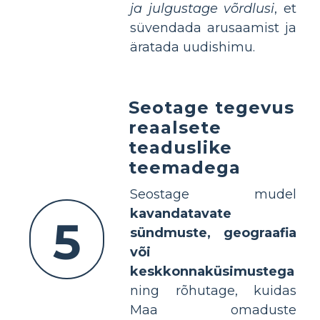
ja julgustage võrdlusi
, et
süvendada arusaamist ja
äratada uudishimu.
Seotage tegevus
reaalsete
teaduslike
teemadega
Seostage mudel
kavandatavate
5
sündmuste, geograafia
või
keskkonnaküsimustega
ning rõhutage, kuidas
Maa omaduste