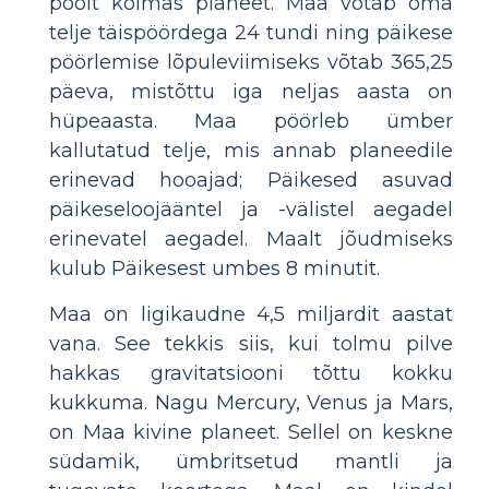
poolt kolmas planeet. Maa võtab oma
telje täispöördega 24 tundi ning päikese
pöörlemise lõpuleviimiseks võtab 365,25
päeva, mistõttu iga neljas aasta on
hüpeaasta. Maa pöörleb ümber
kallutatud telje, mis annab planeedile
erinevad hooajad; Päikesed asuvad
päikeseloojääntel ja -välistel aegadel
erinevatel aegadel. Maalt jõudmiseks
kulub Päikesest umbes 8 minutit.
Maa on ligikaudne 4,5 miljardit aastat
vana. See tekkis siis, kui tolmu pilve
hakkas gravitatsiooni tõttu kokku
kukkuma. Nagu Mercury, Venus ja Mars,
on Maa kivine planeet. Sellel on keskne
südamik, ümbritsetud mantli ja