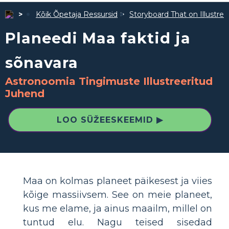
Kõik Õpetaja Ressursid
Storyboard That on Illustre
Planeedi Maa faktid ja
sõnavara
Astronoomia Tingimuste Illustreeritud
Juhend
LOO SÜŽEESKEEMID ▶
Maa on kolmas planeet päikesest ja viies
kõige massiivsem. See on meie planeet,
kus me elame, ja ainus maailm, millel on
tuntud elu. Nagu teised sisedad