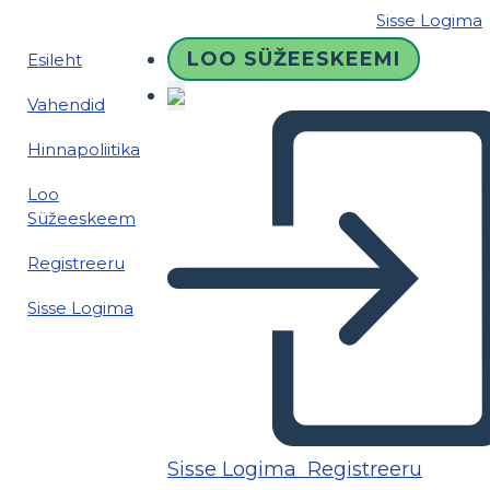
Sisse Logima
LOO SÜŽEESKEEMI
Esileht
Vahendid
Hinnapoliitika
Loo
Süžeeskeem
Registreeru
Sisse Logima
Sisse Logima
Registreeru