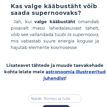
Kas valge kääbustäht võib
saada supernoovaks?
Jah, kui
valge kääbustäht
omandab
piisavalt massi lähedalasuvast tähelt,
võib see vallandada
tüübi Ia supernoova
,
mis vabastab suure energia koguse ja
hajutab elemente kosmosesse.
Lisateavet tähtede ja muude taevakehade
kohta leiate meie
astronoomia illustreeritud
juhendist
!