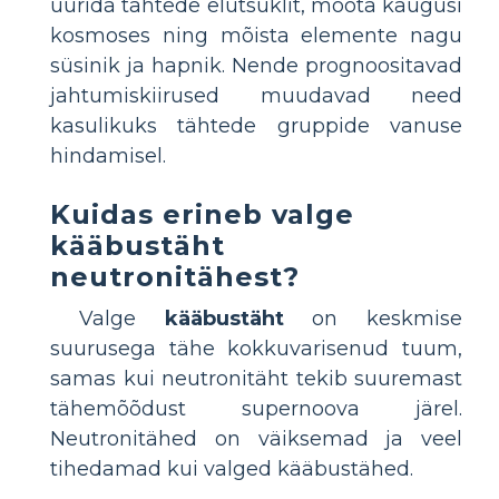
uurida tähtede elutsüklit, mõõta kaugusi
kosmoses ning mõista elemente nagu
süsinik ja hapnik. Nende prognoositavad
jahtumiskiirused muudavad need
kasulikuks tähtede gruppide vanuse
hindamisel.
Kuidas erineb valge
kääbustäht
neutronitähest?
Valge
kääbustäht
on keskmise
suurusega tähe kokkuvarisenud tuum,
samas kui neutronitäht tekib suuremast
tähemõõdust supernoova järel.
Neutronitähed on väiksemad ja veel
tihedamad kui valged kääbustähed.