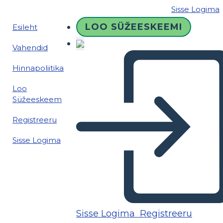
Sisse Logima
LOO SÜŽEESKEEMI
Esileht
Vahendid
Hinnapoliitika
Loo
Süžeeskeem
Registreeru
Sisse Logima
Sisse Logima
Registreeru