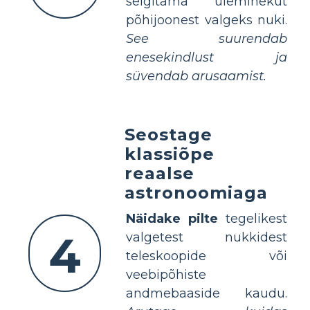
selgitama üleminekut
põhijoonest valgeks nuki.
See suurendab
enesekindlust ja
süvendab arusaamist.
Seostage
klassiõpe
reaalse
astronoomiaga
Näidake pilte
tegelikest
4
valgetest nukkidest
teleskoopide või
veebipõhiste
andmebaaside kaudu.