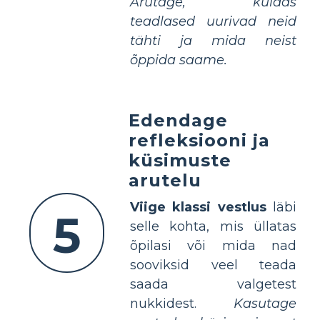
Arutage, kuidas
teadlased uurivad neid
tähti ja mida neist
õppida saame.
Edendage
refleksiooni ja
küsimuste
arutelu
Viige klassi vestlus
läbi
5
selle kohta, mis üllatas
õpilasi või mida nad
sooviksid veel teada
saada valgetest
nukkidest.
Kasutage