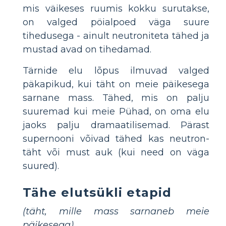
mis väikeses ruumis kokku surutakse,
on valged pöialpoed väga suure
tihedusega - ainult neutroniteta tähed ja
mustad avad on tihedamad.
Tärnide elu lõpus ilmuvad valged
päkapikud, kui täht on meie päikesega
sarnane mass. Tähed, mis on palju
suuremad kui meie Pühad, on oma elu
jaoks palju dramaatilisemad. Pärast
supernooni võivad tähed kas neutron-
täht või must auk (kui need on väga
suured).
Tähe elutsükli etapid
(täht, mille mass sarnaneb meie
päikesega)