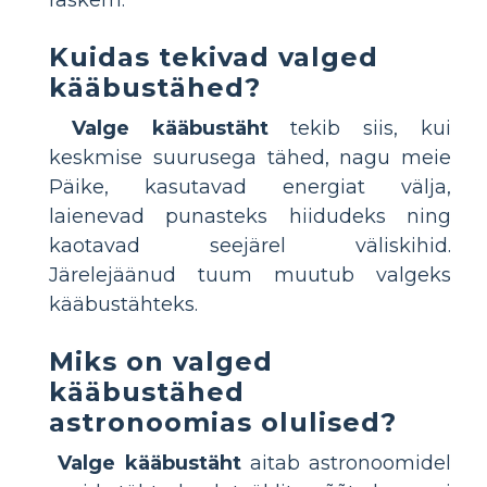
Kuidas tekivad valged
kääbustähed?
Valge kääbustäht
tekib siis, kui
keskmise suurusega tähed, nagu meie
Päike, kasutavad energiat välja,
laienevad punasteks hiidudeks ning
kaotavad seejärel väliskihid.
Järelejäänud tuum muutub valgeks
kääbustähteks.
Miks on valged
kääbustähed
astronoomias olulised?
Valge kääbustäht
aitab astronoomidel