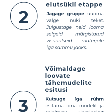
elutsükli etappe
2
Jagage gruppe
uurima
valge nuki teket.
Julgustage neid looma
selgeid, märgistatud
visuaalseid materjale
iga sammu jaoks.
Võimaldage
loovate
tähemudelite
esitusi
3
Kutsuge iga rühm
esitama oma mudelit ja