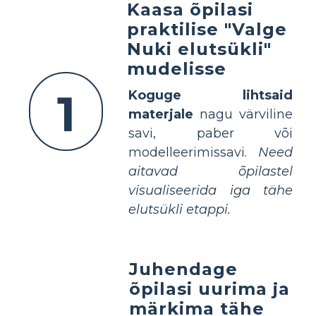
Kaasa õpilasi
praktilise "Valge
Nuki elutsükli"
mudelisse
1
Koguge lihtsaid
materjale
nagu värviline
savi, paber või
modelleerimissavi.
Need
aitavad õpilastel
visualiseerida iga tähe
elutsükli etappi.
Juhendage
õpilasi uurima ja
märkima tähe