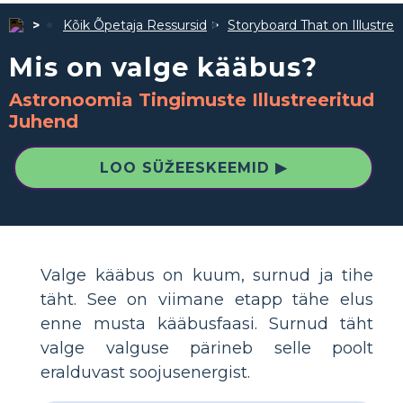
Kõik Õpetaja Ressursid
Storyboard That on Illustre
Mis on valge kääbus?
Astronoomia Tingimuste Illustreeritud
Juhend
LOO SÜŽEESKEEMID ▶
Valge kääbus on kuum, surnud ja tihe
täht. See on viimane etapp tähe elus
enne musta kääbusfaasi. Surnud täht
valge valguse pärineb selle poolt
eralduvast soojusenergist.