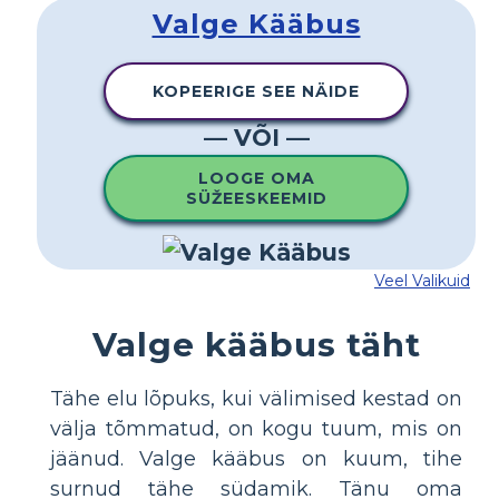
Valge Kääbus
KOPEERIGE SEE NÄIDE
— VÕI —
LOOGE OMA
SÜŽEESKEEMID
Veel Valikuid
Valge kääbus täht
Tähe elu lõpuks, kui välimised kestad on
välja tõmmatud, on kogu tuum, mis on
jäänud. Valge kääbus on kuum, tihe
surnud tähe südamik. Tänu oma