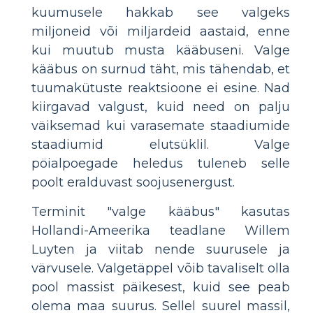
kuumusele hakkab see valgeks
miljoneid või miljardeid aastaid, enne
kui muutub musta kääbuseni. Valge
kääbus on surnud täht, mis tähendab, et
tuumakütuste reaktsioone ei esine. Nad
kiirgavad valgust, kuid need on palju
väiksemad kui varasemate staadiumide
staadiumid elutsüklil. Valge
pöialpoegade heledus tuleneb selle
poolt eralduvast soojusenergust.
Terminit "valge kääbus" kasutas
Hollandi-Ameerika teadlane Willem
Luyten ja viitab nende suurusele ja
värvusele. Valgetäppel võib tavaliselt olla
pool massist päikesest, kuid see peab
olema maa suurus. Sellel suurel massil,