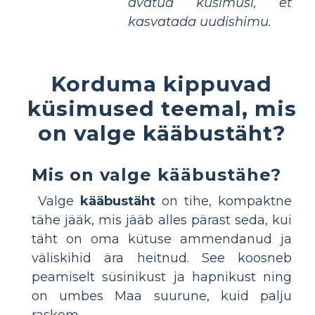
avatud küsimusi, et
kasvatada uudishimu.
Korduma kippuvad
küsimused teemal, mis
on valge kääbustäht?
Mis on valge kääbustähe?
Valge
kääbustäht
on tihe, kompaktne
tähe jääk, mis jääb alles pärast seda, kui
täht on oma kütuse ammendanud ja
väliskihid ära heitnud. See koosneb
peamiselt süsinikust ja hapnikust ning
on umbes Maa suurune, kuid palju
raskem.