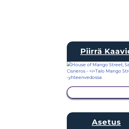
Piirrä Kaavi
NÄYTÄ TOIMINTA
Asetus