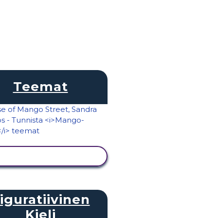
Teemat
NÄYTÄ TOIMINTA
iguratiivinen
Kieli