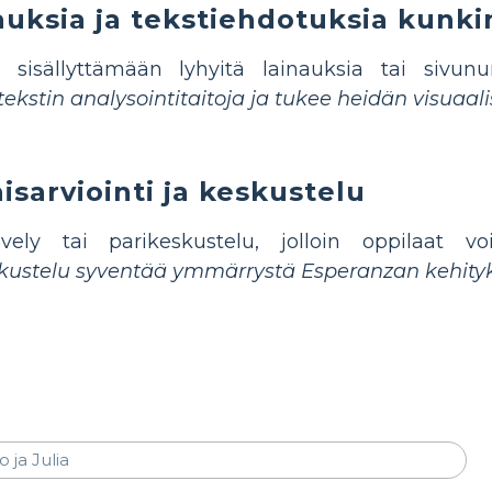
nauksia ja tekstiehdotuksia kunki
 sisällyttämään lyhyitä lainauksia tai sivun
ekstin analysointitaitoja ja tukee heidän visuaali
aisarviointi ja keskustelu
vely tai parikeskustelu, jolloin oppilaat vo
kustelu syventää ymmärrystä Esperanzan kehityks