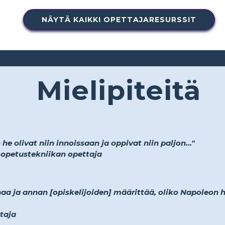
NÄYTÄ KAIKKI OPETTAJARESURSSIT
Mielipiteitä
e olivat niin innoissaan ja oppivat niin paljon..."
a opetustekniikan opettaja
a ja annan [opiskelijoiden] määrittää, oliko Napoleon h
ttaja