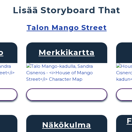
Lisää Storyboard That
Talon Mango Street
o
Merkkikartta
NÄYTÄ TOIMINTA
F
Näkökulma