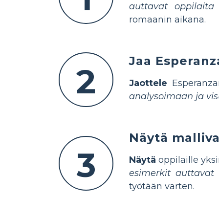
auttavat oppilaita
romaanin aikana.
Jaa Esperanza
2
Jaottele
Esperanzan
analysoimaan ja vi
Näytä malliva
3
Näytä
oppilaille yks
esimerkit auttavat
työtään varten.