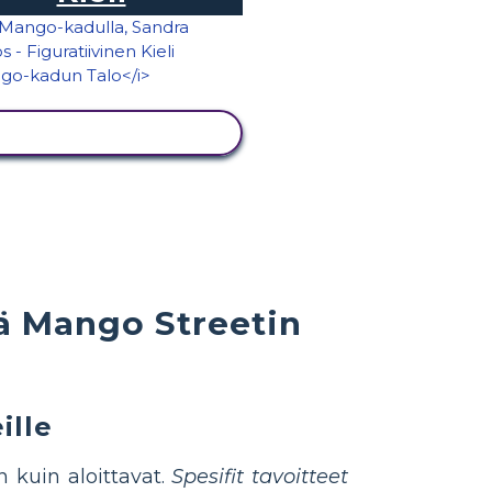
NÄYTÄ TOIMINTA
ä Mango Streetin
ille
 kuin aloittavat.
Spesifit tavoitteet