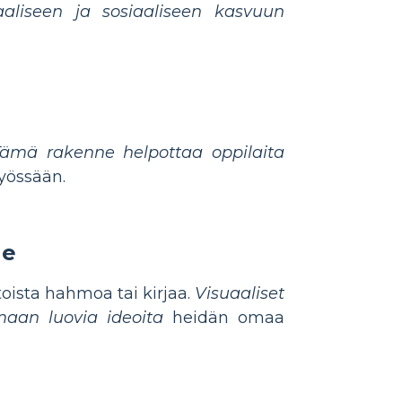
aaliseen ja sosiaaliseen kasvuun
Tämä rakenne helpottaa oppilaita
yössään.
le
toista hahmoa tai kirjaa.
Visuaaliset
maan luovia ideoita
heidän omaa