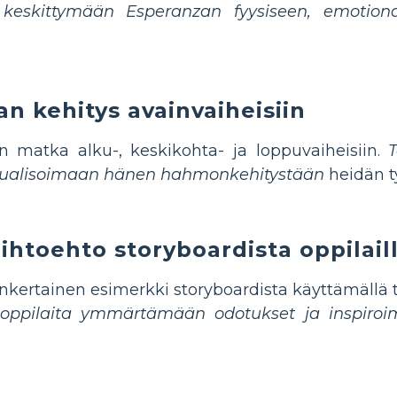
 keskittymään Esperanzan fyysiseen, emotion
n kehitys avainvaiheisiin
 matka alku-, keskikohta- ja loppuvaiheisiin.
sualisoimaan hänen hahmonkehitystään
heidän t
ihtoehto storyboardista oppilail
inkertainen esimerkki storyboardista käyttämällä 
 oppilaita ymmärtämään odotukset ja inspiroi