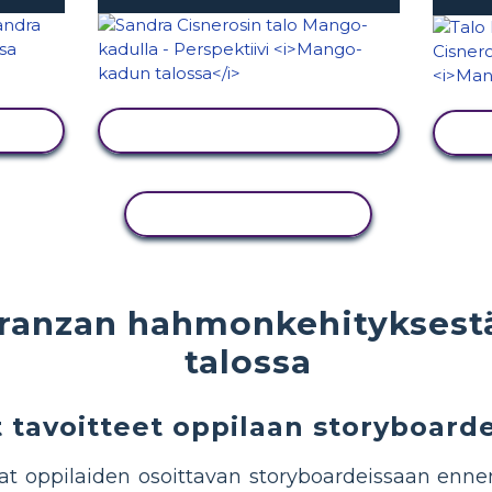
NÄYTÄ TOIMINTA
KOPIOI TOIMINTO
eranzan hahmonkehityksest
talossa
 tavoitteet oppilaan storyboarde
uat oppilaiden osoittavan storyboardeissaan ennen