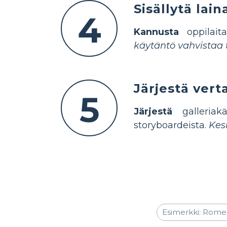
Sisällytä lai
4
Kannusta
oppilaita
käytäntö vahvistaa t
Järjestä vert
5
Järjestä
galleriakä
storyboardeista.
Kes