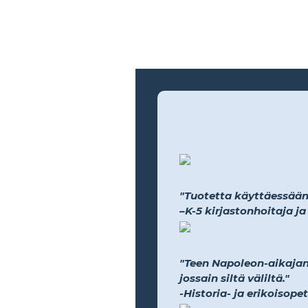
"Tuotetta käyttäessään h
–K-5 kirjastonhoitaja j
"Teen Napoleon-aikajana
jossain siltä väliltä."
-Historia- ja erikoisope