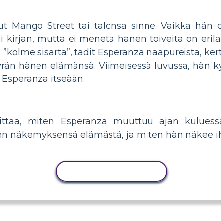
t Mango Street tai talonsa sinne. Vaikka hän o
i kirjan, mutta ei menetä hänen toiveita on eri
 ”kolme sisarta”, tädit Esperanza naapureista, kert
rän hänen elämänsä. Viimeisessä luvussa, hän k
n Esperanza itseään.
oittaa, miten Esperanza muuttuu ajan kuluessa
n näkemyksensä elämästä, ja miten hän näkee i
KOPIOI TOIMINTO