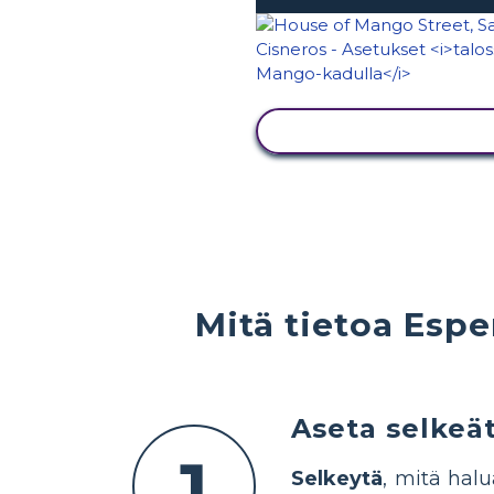
NÄYTÄ TOIMINTA
Mitä tietoa Esp
Aseta selkeät
1
Selkeytä
, mitä hal