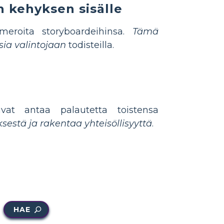
n kehyksen sisälle
umeroita storyboardeihinsa.
Tämä
sia valintojaan
todisteilla.
ivat antaa palautetta toistensa
estä ja rakentaa yhteisöllisyyttä
.
HAE