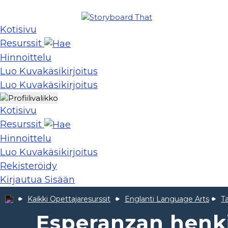
Kotisivu
Resurssit
Hinnoittelu
Luo Kuvakäsikirjoitus
Luo Kuvakäsikirjoitus
Kotisivu
Resurssit
Hinnoittelu
Luo Kuvakäsikirjoitus
Rekisteröidy
Kirjautua Sisään
Kaikki Opettajaresurssit
Englanti Language Arts
T
Esperanzan henk