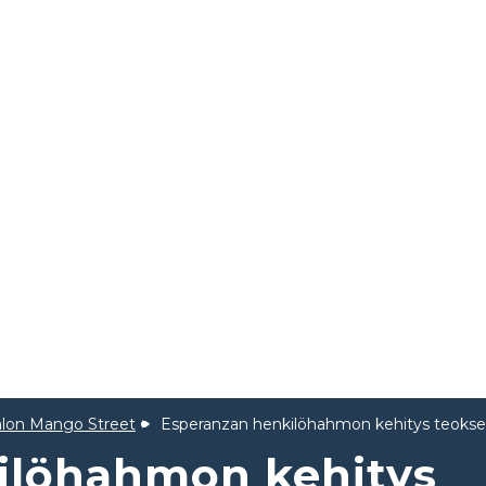
alon Mango Street
Esperanzan henkilöhahmon kehitys teoks
ilöhahmon kehitys