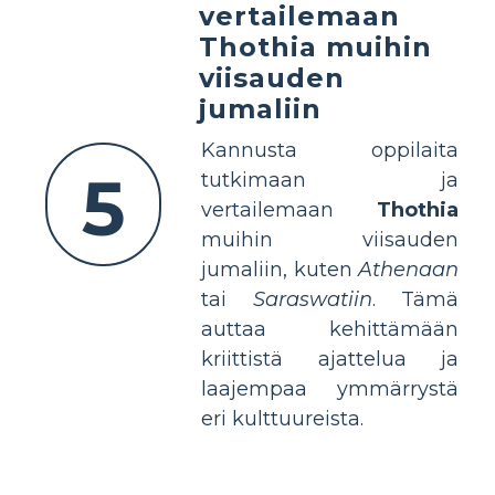
vertailemaan
Thothia muihin
viisauden
jumaliin
Kannusta oppilaita
5
tutkimaan ja
vertailemaan
Thothia
muihin viisauden
jumaliin, kuten
Athenaan
tai
Saraswatiin
. Tämä
auttaa kehittämään
kriittistä ajattelua ja
laajempaa ymmärrystä
eri kulttuureista.