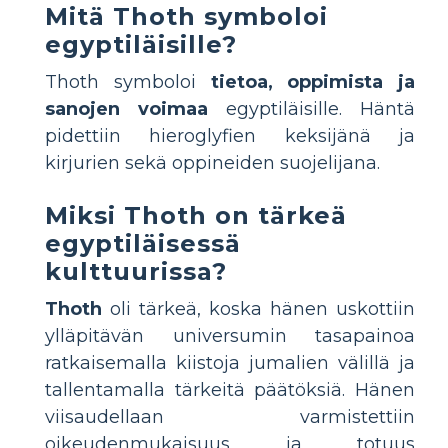
Mitä Thoth symboloi
egyptiläisille?
Thoth symboloi
tietoa, oppimista ja
sanojen voimaa
egyptiläisille. Häntä
pidettiin hieroglyfien keksijänä ja
kirjurien sekä oppineiden suojelijana.
Miksi Thoth on tärkeä
egyptiläisessä
kulttuurissa?
Thoth
oli tärkeä, koska hänen uskottiin
ylläpitävän universumin tasapainoa
ratkaisemalla kiistoja jumalien välillä ja
tallentamalla tärkeitä päätöksiä. Hänen
viisaudellaan varmistettiin
oikeudenmukaisuus ja totuus