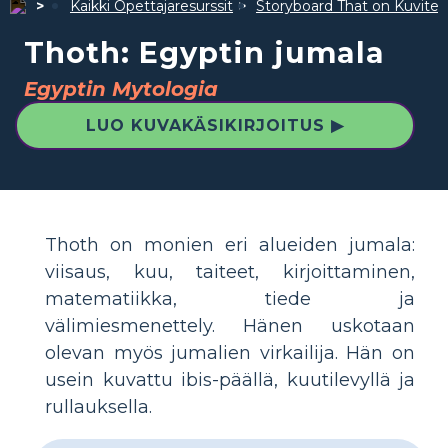
Kaikki Opettajaresurssit
Storyboard That on Kuvite
Thoth: Egyptin jumala
Egyptin Mytologia
LUO KUVAKÄSIKIRJOITUS ▶
Thoth on monien eri alueiden jumala:
viisaus, kuu, taiteet, kirjoittaminen,
matematiikka, tiede ja
välimiesmenettely. Hänen uskotaan
olevan myös jumalien virkailija. Hän on
usein kuvattu ibis-päällä, kuutilevyllä ja
rullauksella.