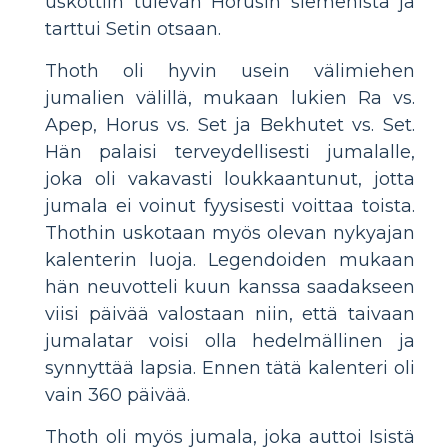
uskottiin tulevan Horusin siemenistä ja
tarttui Setin otsaan.
Thoth oli hyvin usein välimiehen
jumalien välillä, mukaan lukien Ra vs.
Apep, Horus vs. Set ja Bekhutet vs. Set.
Hän palaisi terveydellisesti jumalalle,
joka oli vakavasti loukkaantunut, jotta
jumala ei voinut fyysisesti voittaa toista.
Thothin uskotaan myös olevan nykyajan
kalenterin luoja. Legendoiden mukaan
hän neuvotteli kuun kanssa saadakseen
viisi päivää valostaan ​​niin, että taivaan
jumalatar voisi olla hedelmällinen ja
synnyttää lapsia. Ennen tätä kalenteri oli
vain 360 päivää.
Thoth oli myös jumala, joka auttoi Isistä