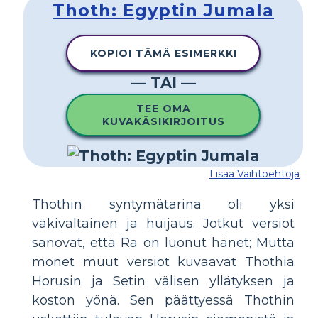
Thoth: Egyptin Jumala
KOPIOI TÄMÄ ESIMERKKI
— TAI —
TEE OMA
KUVAKÄSIKIRJOITUS
Lisää Vaihtoehtoja
Thothin syntymätarina oli yksi
väkivaltainen ja huijaus. Jotkut versiot
sanovat, että Ra on luonut hänet; Mutta
monet muut versiot kuvaavat Thothia
Horusin ja Setin välisen yllätyksen ja
koston yönä. Sen päättyessä Thothin