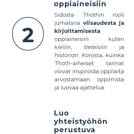
oppiaineisiin
Sidosta Thothin rooli
jumalana
viisaudesta ja
2
kirjoittamisesta
oppiaineisiin kuten
kieliin
,
tieteisiin
ja
historian
. Korosta, kuinka
Thoth-aiheiset tarinat
voivat inspiroida oppilaita
arvostamaan oppimista
ja luovaa ajattelua.
Luo
yhteistyöhön
perustuva