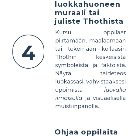
luokkahuoneen
muraali tai
juliste Thothista
Kutsu oppilaat
piirtämään, maalaamaan
4
tai tekemään kollaasin
Thothin keskeisistä
symboleista ja faktoista.
Näytä taideteos
luokassasi vahvistaaksesi
oppimista
luovalla
ilmaisulla
ja visuaalisella
muistiinpanolla.
Ohjaa oppilaita