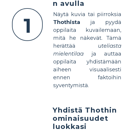
n avulla
Näytä kuvia tai piirroksia
1
Thothista
ja pyydä
oppilaita kuvailemaan,
mitä he näkevät. Tämä
herättää
uteliasta
mielentilaa
ja auttaa
oppilaita yhdistämään
aiheen visuaalisesti
ennen faktoihin
syventymistä.
Yhdistä Thothin
ominaisuudet
luokkasi