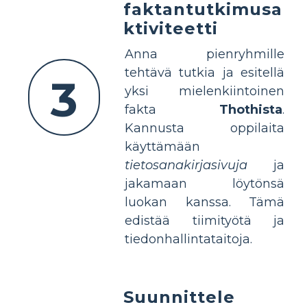
faktantutkimusa
ktiviteetti
Anna pienryhmille
tehtävä tutkia ja esitellä
3
yksi mielenkiintoinen
fakta
Thothista
.
Kannusta oppilaita
käyttämään
tietosanakirjasivuja
ja
jakamaan löytönsä
luokan kanssa. Tämä
edistää tiimityötä ja
tiedonhallintataitoja.
Suunnittele