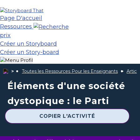
Page D'accueil
Ressources
prix
Créer un Storyboard
Créer un Story-board
Toutes les Ressources Pour les Enseignants
Articl
Éléments d'une société
dystopique : le Parti
COPIER L'ACTIVITÉ