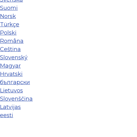
Suomi
Norsk
Türkçe
Polski
Româna
Ceština
Slovenský
Magyar
Hrvatski
български
Lietuvos
Slovenščina
Latvijas
eesti