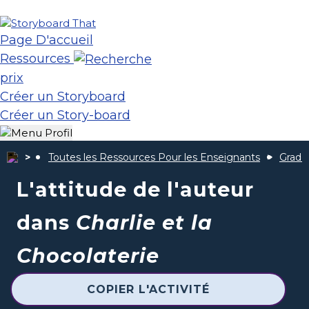
Page D'accueil
Ressources
prix
Créer un Storyboard
Créer un Story-board
Toutes les Ressources Pour les Enseignants
Grade
L'attitude de l'auteur
dans
Charlie et la
Chocolaterie
COPIER L'ACTIVITÉ