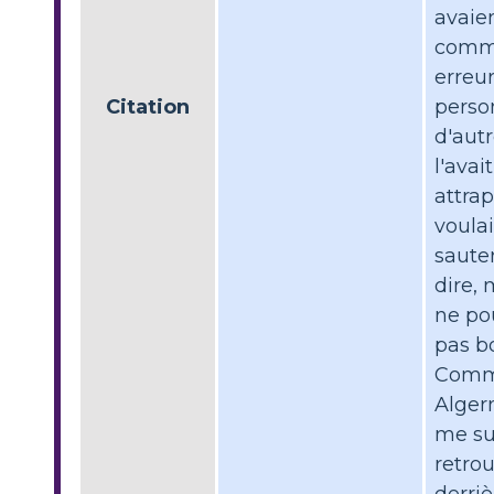
avaie
comm
erreur
Citation
perso
d'aut
l'avait
attrap
voulai
sauter
dire, 
ne po
pas b
Com
Algern
me su
retro
derriè