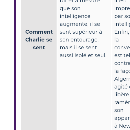
fur et à mesure
Il est
que son
impre
intelligence
par s
augmente, il se
intell
Comment
sent supérieur à
Enfin,
Charlie se
son entourage,
la
sent
mais il se sent
conven
aussi isolé et seul.
est t
contra
la fa
Alger
agité 
libère
ramè
son
appa
à New