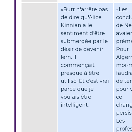
«Burt n'arrête pas
«Les
de dire qu'Alice
concl
Kinnian a le
de N
sentiment d'être
avaie
submergée par le
préma
désir de devenir
Pour
lern. Il
Alger
commençait
moi-m
presque à être
faudra
utilisé. Et c'est vrai
de te
parce que je
pour v
voulais être
ce
intelligent.
chan
persis
Les
profe