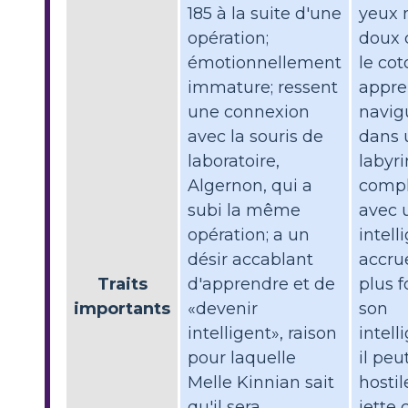
185 à la suite d'une
yeux n
opération;
doux
émotionnellement
le cot
immature; ressent
appre
une connexion
navig
avec la souris de
dans 
laboratoire,
labyr
Algernon, qui a
comp
subi la même
avec 
opération; a un
intell
désir accablant
accru
Traits
d'apprendre et de
plus f
importants
«devenir
son
intelligent», raison
intell
pour laquelle
il peu
Melle Kinnian sait
hostil
qu'il sera
jette 