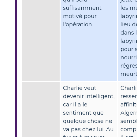
suffisamment
les m
motivé pour
labyr
l'opération.
lieu d
dans 
labyr
pour 
nourri
régre
meur
Charlie veut
Charl
devenir intelligent,
resse
car il a le
affini
sentiment que
Alger
quelque chose ne
sembl
va pas chez lui. Au
compr