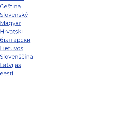
Ceština
Slovenský
Magyar
Hrvatski
български
Lietuvos
Slovenščina
Latvijas
eesti