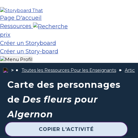
Page D'accueil
Ressources
prix
Créer un Storyboard
Créer un Story-board
Toutes les Ressources Pour les Enseignants
Articl
Carte des personnages
de
Des fleurs pour
Algernon
COPIER L'ACTIVITÉ