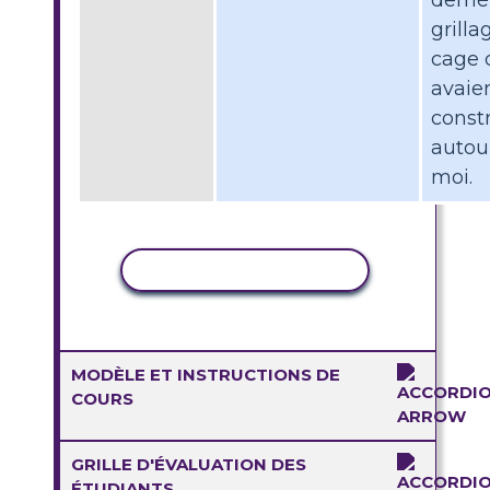
grilla
cage q
avaie
const
autou
moi.
COPIER L'ACTIVITÉ
MODÈLE ET INSTRUCTIONS DE
COURS
GRILLE D'ÉVALUATION DES
ÉTUDIANTS