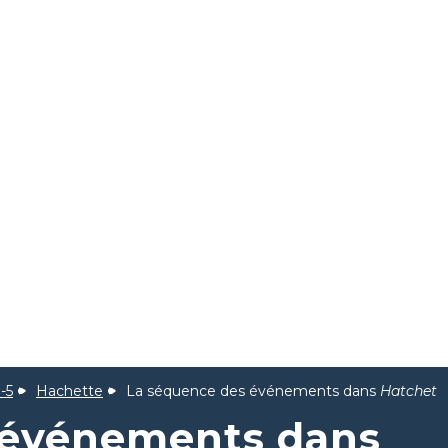
-5
Hachette
La séquence des événements dans
Hatchet
 événements dans