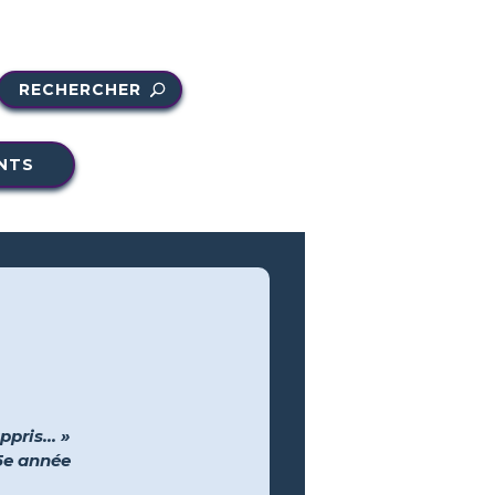
RECHERCHER
NTS
pris... »
 5e année