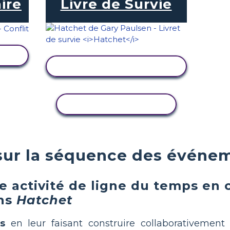
aire
Livre de Survie
TÉ
AFFICHER L'ACTIVITÉ
COPIER L'ACTIVITÉ
sur la séquence des événe
 activité de ligne du temps en c
ns
Hatchet
s
en leur faisant construire collaborativement