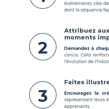
événements clés d
dont la séquence faç
Attribuez aux
moments imp
2
Demandez à chaqu
concis.
Cela renforc
l'évolution de l'histoi
Faites illust
3
Encouragez la cré
représentant leurs
apprenants.