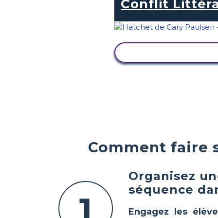
Conflit Littér
AFFICHER L'ACTIVI
Comment faire 
Organisez une
séquence da
1
Engagez les élève