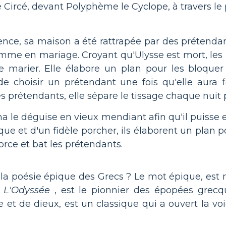
e Circé, devant Polyphème le Cyclope, à travers le 
sence, sa maison a été rattrapée par des prétenda
femme en mariage. Croyant qu'Ulysse est mort, le
se marier. Elle élabore un plan pour les bloquer
e choisir un prétendant une fois qu'elle aura fi
es prétendants, elle sépare le tissage chaque nuit
a le déguise en vieux mendiant afin qu'il puisse 
aque et d'un fidèle porcher, ils élaborent un plan
orce et bat les prétendants.
s la poésie épique des Grecs ? Le mot épique, es
e
L'Odyssée
, est le pionnier des épopées grec
 et de dieux, est un classique qui a ouvert la voi