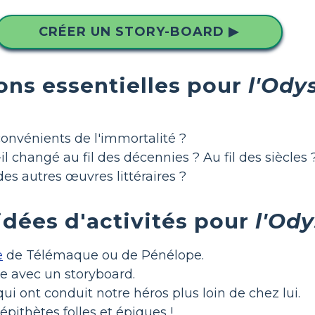
CRÉER UN STORY-BOARD ▶
ons essentielles pour
l'Ody
convénients de l'immortalité ?
 changé au fil des décennies ? Au fil des siècles 
des autres œuvres littéraires ?
idées d'activités pour
l'Od
e
de Télémaque ou de Pénélope.
ée avec un storyboard.
ui ont conduit notre héros plus loin de chez lui.
épithètes folles et épiques !