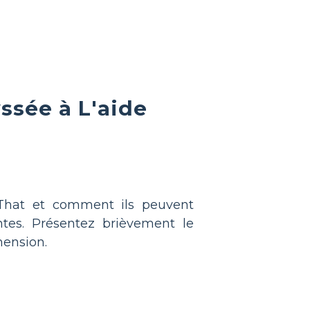
sée à L'aide
 That et comment ils peuvent
ntes. Présentez brièvement le
hension.