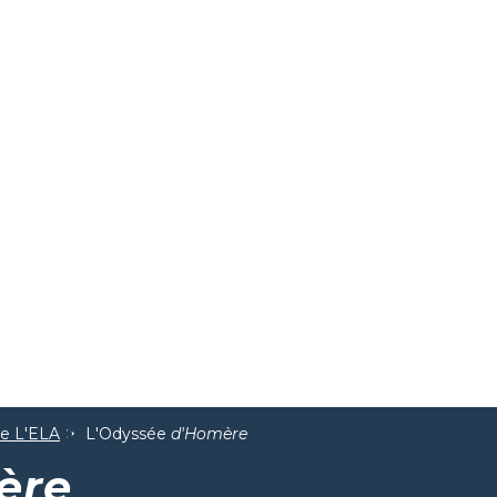
de L'ELA
L'Odyssée
d'Homère
ère