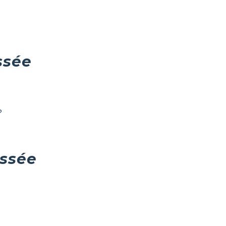
ssée
?
yssée