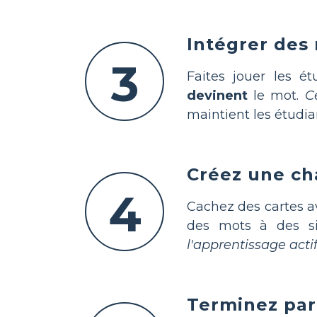
Intégrer des 
3
Faites jouer les é
devinent
le mot.
C
maintient les étudi
Créez une ch
4
Cachez des cartes av
des mots à des sig
l'apprentissage acti
Terminez par 