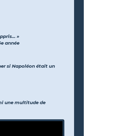
pris... »
 5e année
er si Napoléon était un
rmi une multitude de