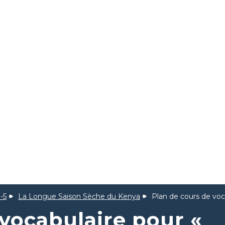
-5
La Longue Saison Sèche du Kenya
Plan de cours de voc
 vocabulaire pour «