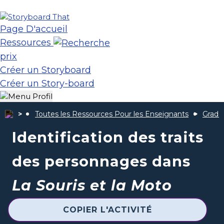
Page D'accueil
Ressources
prix
Créer un Storyboard
Créer un Story-board
Toutes les Ressources Pour les Enseignants
Grade
Identification des traits
des personnages dans
La Souris et la Moto
COPIER L'ACTIVITÉ