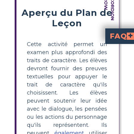
Aperçu du Plan de
Leçon
FAQ
Cette activité permet un
La Souris 
sont les qualités et comp
. Identifier ces traits aide les élèves à comprendre les motivations et
Comment les élèves peuvent-ils trouver des preuve
preuves textuell
dialogue, pe
dans l’histoire qui montrent un tra
Qu’est-ce qu’une ca
La Souris et la Moto
est un organisateur graphique qui aide les élèves à
La Souris et la Moto
Quels sont quelque
La Souris 
gentil, avent
aventurier, courageux, audacieux, 
Comment crée-t-on
La Souris 
, choisissez un personnage, sélect
. Ajoutez des légendes ou des citati
examen plus approfondi des
traits de caractère. Les élèves
devront fournir des preuves
textuelles pour appuyer le
trait de caractère qu'ils
choisissent. Les élèves
peuvent soutenir leur idée
avec le dialogue, les pensées
ou les actions du personnage
qu'ils représentent. Ils
peuvent
également
utiliser