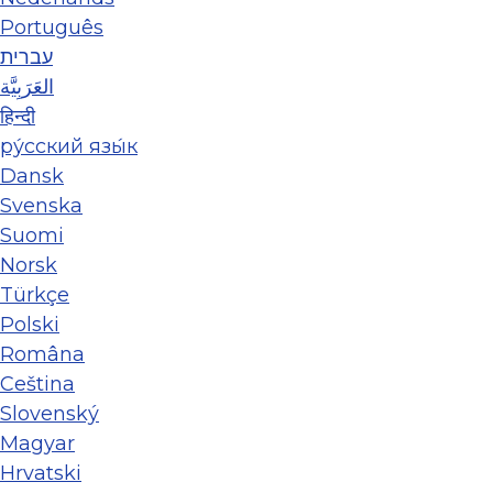
Português
עברית
العَرَبِيَّة
हिन्दी
ру́сский язы́к
Dansk
Svenska
Suomi
Norsk
Türkçe
Polski
Româna
Ceština
Slovenský
Magyar
Hrvatski