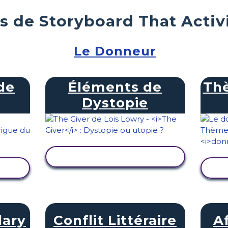
s de Storyboard That Activ
Le Donneur
de
Éléments de
Thè
Dystopie
AFFICHER L'ACTIVITÉ
TÉ
lary
Conflit Littéraire
A