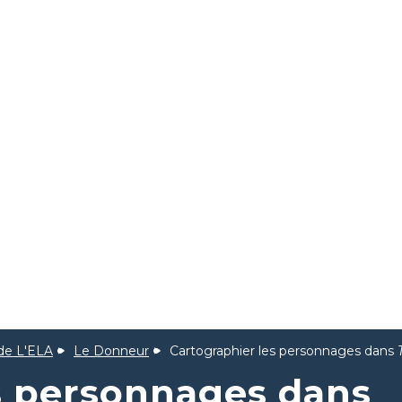
 de L'ELA
Le Donneur
Cartographier les personnages dans
s personnages dans