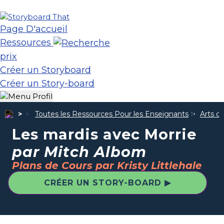
Page D'accueil
Ressources
prix
Créer un Storyboard
Créer un Story-board
Toutes les Ressources Pour les Enseignants
Arts d
Les mardis avec Morrie
par Mitch Albom
Plans de Cours par Kristy Littlehale
CRÉER UN STORY-BOARD ▶