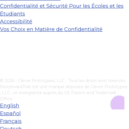
Confidentialité et Sécurité Pour les Écoles et les
Étudiants
Accessibilité
Vos Choix en Matière de Confidentialité
© 2026 - Clever Prototypes, LLC - Tous les droits sont réservés.
StoryboardThat est une marque déposée de
Clever Prototypes
, LLC
, et enregistrée auprès du US Patent and Trademark
Office
English
Español
Français