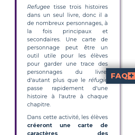
Refugee
tisse trois histoires
dans un seul livre, donc il a
de nombreux personnages, à
la fois principaux et
secondaires. Une carte de
personnage peut être un
outil utile pour les élèves
pour garder une trace des
personnages du livre,
FAQ
d'autant plus que le
réfugié
Qu'est-ce qu'une 
activité de carte de personnages pour Refugee
aide les élèves à organiser visuellement les informations clés sur les personnages principaux et secondaires du roman, y compris leurs traits, descriptions physiques, relations et défis auxquels ils font face.
Comment créer une c
carte de personnages pour Refugee
, dressez une liste des personnages principaux des histoires de Josef
Pourquoi une carte de personnages est-elle utile lors de l'enseignem
car elle aide les élèves à suivre plusieurs intrigues et personnages, facilitant la compréhension de l'intrigue, du dé
Que doivent incl
des person
les traits physiques et de per
, leurs relations avec le per
Quelle est la meilleure
carte de p
est d'utiliser une grille avec des lignes ou c
passe rapidement d'une
histoire à l'autre à chaque
chapitre.
Dans cette activité, les élèves
créeront une carte de
caractères des