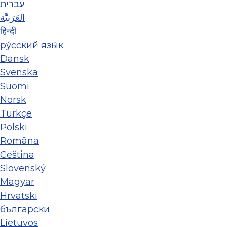
עברית
العَرَبِيَّة
हिन्दी
ру́сский язы́к
Dansk
Svenska
Suomi
Norsk
Türkçe
Polski
Româna
Ceština
Slovenský
Magyar
Hrvatski
български
Lietuvos