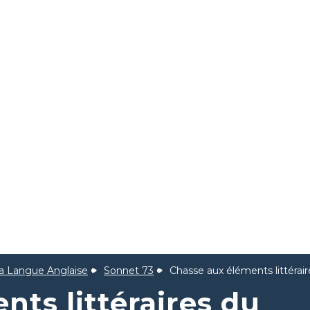
la Langue Anglaise
Sonnet 73
Chasse aux éléments littérai
ts littéraires du