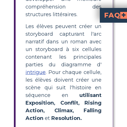
compréhension des
FAQ
structures littéraires.
Comment les élèves 
L’hostilité et la méfiance croissantes parmi la population locale font
Quelle est la résolution du conflit dans « Les monstres sont dus sur Maple S
La conclusion révèle que les véritables « monstres » sont de mystérieux pouvoirs
Comment l’histoire de « Les monst
Le récit est utilisé comme moyen d’examiner la façon dont les gens réagissent à la peu
Les élèves peuvent créer un
storyboard capturant l'arc
narratif dans un roman avec
un storyboard à six cellules
contenant les principales
parties du diagramme d'
intrigue
. Pour chaque cellule,
les élèves doivent créer une
scène qui suit l'histoire en
séquence en
utilisant
Exposition, Conflit, Rising
Action, Climax, Falling
Action
et
Resolution.