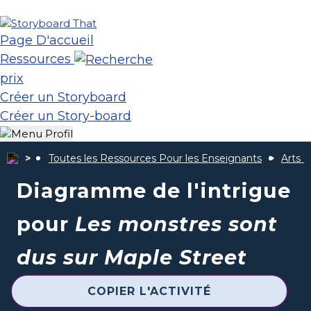
Page D'accueil
Ressources
prix
Créer un Storyboard
Créer un Story-board
Toutes les Ressources Pour les Enseignants
Arts d
Diagramme de l'intrigue
pour
Les monstres sont
dus sur Maple Street
COPIER L'ACTIVITÉ