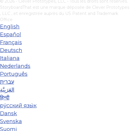
© 2026 - Clever Prototypes, LLC - Tous les droits sont réservés.
StoryboardThat est une marque déposée de
Clever Prototypes
, LLC
, et enregistrée auprès du US Patent and Trademark
Office
English
Español
Français
Deutsch
Italiana
Nederlands
Português
עברית
العَرَبِيَّة
हिन्दी
ру́сский язы́к
Dansk
Svenska
Suomi