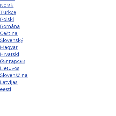
Norsk
Türkçe
Polski
Româna
Ceština
Slovenský
Magyar
Hrvatski
български
Lietuvos
Slovenščina
Latvijas
eesti