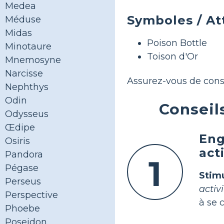
Medea
Symboles / At
Méduse
Midas
Poison Bottle
Minotaure
Toison d'Or
Mnemosyne
Narcisse
Assurez-vous de cons
Nephthys
Odin
Conseil
Odysseus
Œdipe
Eng
Osiris
act
Pandora
1
Pégase
Stimu
Perseus
activ
Perspective
à se 
Phoebe
Poseidon