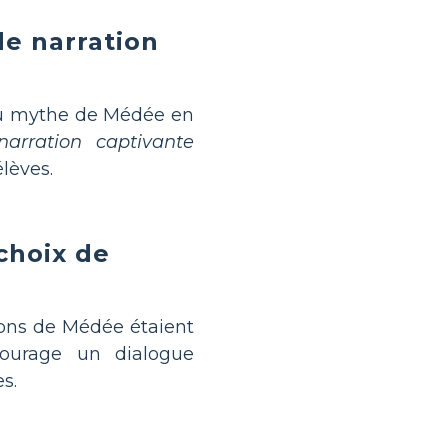
e narration
du mythe de Médée en
arration captivante
élèves.
 choix de
tions de Médée étaient
urage un dialogue
s.