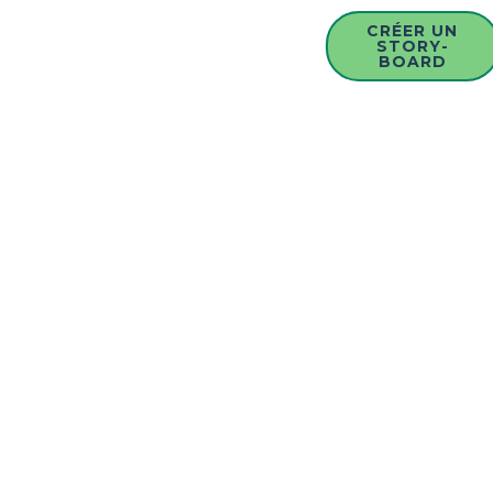
CRÉER UN
STORY-
BOARD