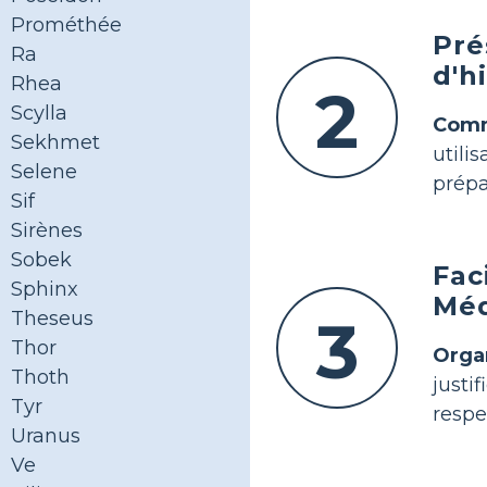
Prométhée
Pré
Ra
d'h
Rhea
2
Scylla
Comm
Sekhmet
util
Selene
prépa
Sif
Sirènes
Sobek
Fac
Sphinx
Mé
Theseus
3
Thor
Orga
Thoth
justi
Tyr
respe
Uranus
Ve