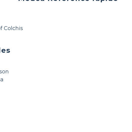
f Colchis
les
ason
ea