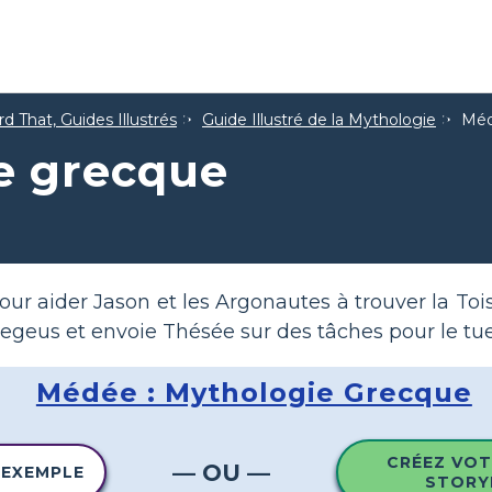
d That, Guides Illustrés
Guide Illustré de la Mythologie
Méd
e grecque
r aider Jason et les Argonautes à trouver la Tois
 Aegeus et envoie Thésée sur des tâches pour le tue
Médée : Mythologie Grecque
CRÉEZ VOT
— OU —
 EXEMPLE
STORY