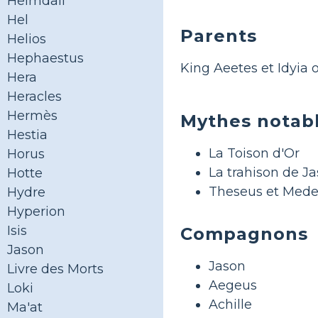
Heimdall
Hel
Parents
Helios
Hephaestus
King Aeetes et Idyia o
Hera
Heracles
Hermès
Mythes notab
Hestia
La Toison d'Or
Horus
La trahison de J
Hotte
Theseus et Med
Hydre
Hyperion
Isis
Compagnons
Jason
Jason
Livre des Morts
Aegeus
Loki
Achille
Ma'at