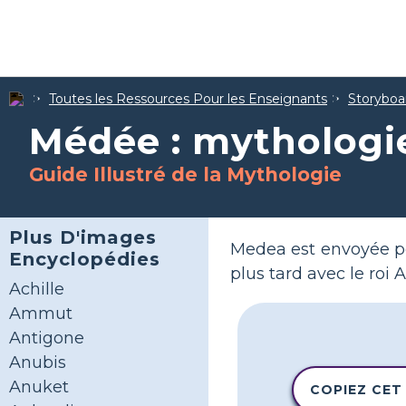
Toutes les Ressources Pour les Enseignants
Storyboar
Médée : mythologi
Guide Illustré de la Mythologie
Plus D'images
Medea est envoyée pou
Encyclopédies
plus tard avec le roi
Achille
Ammut
Antigone
Anubis
Anuket
COPIEZ CET