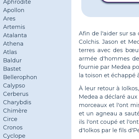
Aphrodite
Apollon
Ares
Artemis
Afin de l'aider sur s
Atalanta
Colchis. Jason et Med
Athena
terres avec des bœu
Atlas
armée d'hommes de la 
Baldur
fournie par Medea pou
Bastet
la toison et échappé à
Bellerophon
Calypso
À leur retour à Iolko
Cerberus
Medea a déclaré aux fi
Charybdis
morceaux et l'ont mi
Chimère
et un agneau a sauté 
Circe
ils l'ont coupé et l'o
Cronos
d'Iolkos par le fils d'P
Cyclope