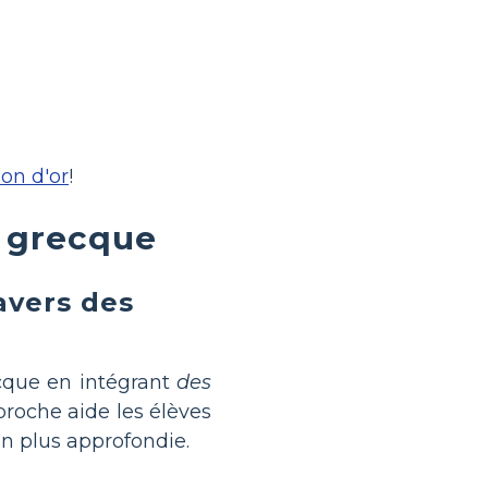
son d'or
!
e grecque
avers des
cque en intégrant
des
proche aide les élèves
n plus approfondie.