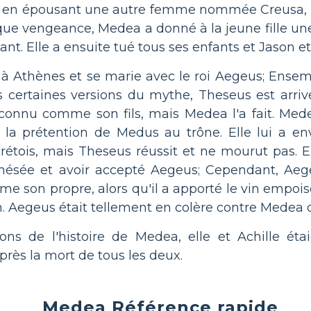
 en épousant une autre femme nommée Creusa, la f
que vengeance, Medea a donné à la jeune fille un
ant. Elle a ensuite tué tous ses enfants et Jason et 
d à Athènes et se marie avec le roi Aegeus; Ensembl
ertaines versions du mythe, Theseus est arrivé
connu comme son fils, mais Medea l'a fait. Medea
 la prétention de Medus au trône. Elle lui a e
crétois, mais Theseus réussit et ne mourut pas. E
ésée et avoir accepté Aegeus; Cependant, Aeg
e son propre, alors qu'il a apporté le vin empois
n. Aegeus était tellement en colère contre Medea qu
ons de l'histoire de Medea, elle et Achille ét
rès la mort de tous les deux.
Medea Référence rapide