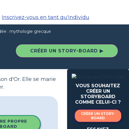
Inscrivez-vous en tant qu'individu
ée : mythologie grecque
CRÉER UN STORY-BOARD ▶
on d'Or. Elle se marie
VOUS SOUHAITEZ
r.
CRÉER UN
STORYBOARD
COMME CELUI-CI ?
CRÉER UN STORY-
BOARD
RE PROPRE
BOARD