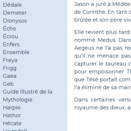
Jason a juré à Médée
Dédale
de Corinthe. En tant 
Demeter
brûlée et son père viv
Dionysos
Écho
Elle revient plus tar
Écrou
nommé Medus. Dans c
Enfers
Aegeus ne l'a pas re
Ensemble
qu'il ne menace pas
Freya
capturer le taureau 
Frigg
pour empoisonner Th
Gaea
que Tésé portait comm
Geb
l'a éliminé de sa mai
Guide Illustré de la
Dans certaines versi
Mythologie
royaume des dieux, ap
Harpie
Hathor
Hécate