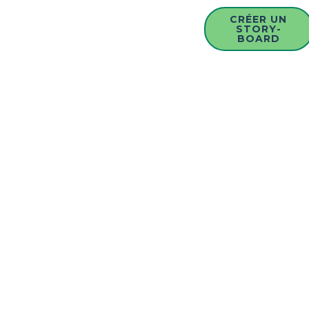
CRÉER UN
STORY-
BOARD