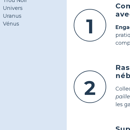
Trou Noir
Com
Univers
ave
Uranus
1
Vénus
Enga
prat
compr
Ras
néb
2
Coll
paill
les g
Sup