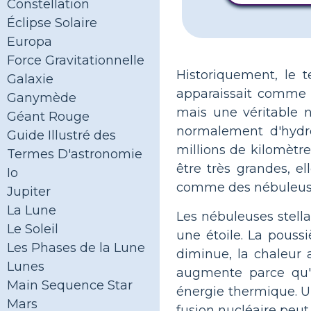
Constellation
Éclipse Solaire
Europa
Force Gravitationnelle
Historiquement, le 
Galaxie
apparaissait comme u
Ganymède
mais une véritable 
Géant Rouge
normalement d'hydro
Guide Illustré des
millions de kilomètr
Termes D'astronomie
être très grandes, e
Io
comme des nébuleuses 
Jupiter
La Lune
Les nébuleuses stella
Le Soleil
une étoile. La pouss
Les Phases de la Lune
diminue, la chaleur
Lunes
augmente parce qu'un
Main Sequence Star
énergie thermique. Un
Mars
fusion nucléaire peut