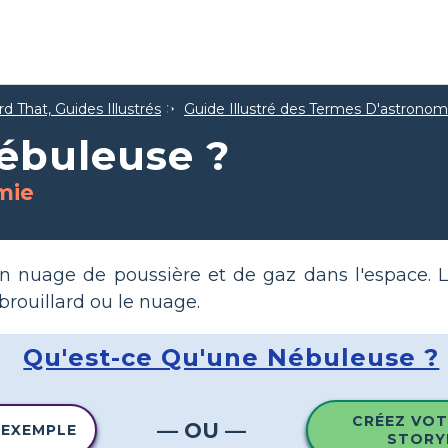
d That, Guides Illustrés
Guide Illustré des Termes D'astronom
ébuleuse ?
mie
n nuage de poussière et de gaz dans l'espace. 
 brouillard ou le nuage.
Qu'est-ce Qu'une Nébuleuse ?
CRÉEZ VOT
— OU —
 EXEMPLE
STORY