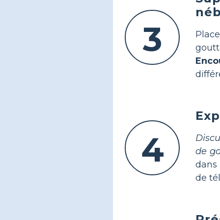
néb
3
Plac
goutt
Enco
diffé
Exp
4
Discu
de ga
dans 
de té
Pré