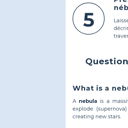
néb
5
Laiss
décri
traver
Question
What is a neb
A
nebula
is a massi
explode (supernova
creating new stars.