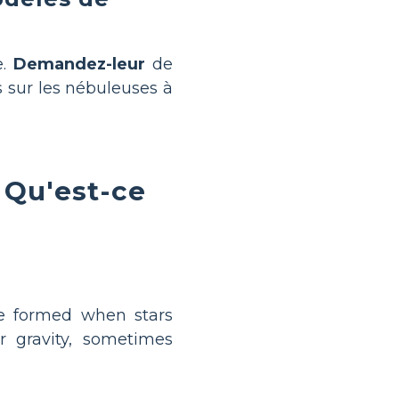
e.
Demandez-leur
de
s sur les nébuleuses à
 Qu'est-ce
re formed when stars
 gravity, sometimes