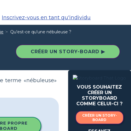
Inscrivez-vous en tant qu'individu
ie
Qu'est-ce qu'une nébuleuse ?
CRÉER UN STORY-BOARD ▶
Le terme «nébuleuse»
VOUS SOUHAITEZ
CRÉER UN
STORYBOARD
COMME CELUI-CI ?
CRÉER UN STORY-
BOARD
RE PROPRE
BOARD