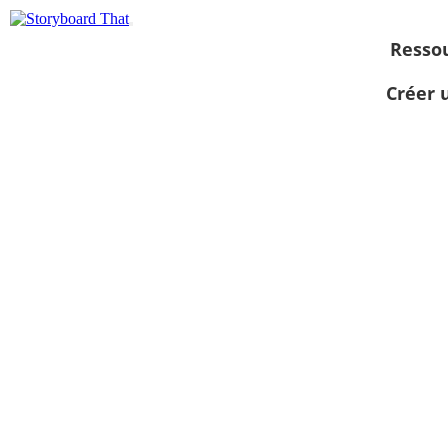
Resso
Créer 