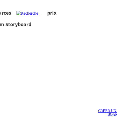
urces
prix
un Storyboard
CRÉER UN
BOA