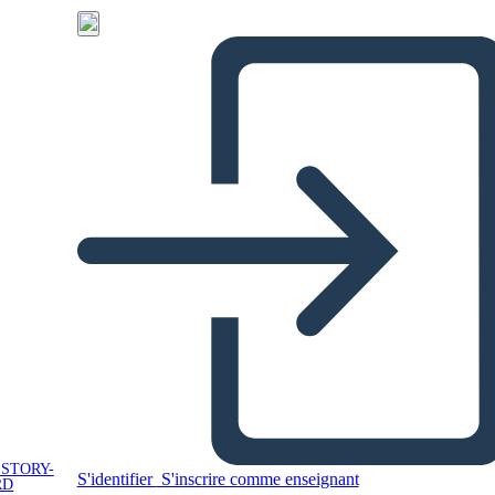
 STORY-
S'identifier
S'inscrire comme enseignant
RD