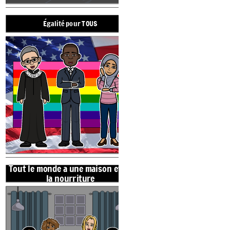
Égalité pour TOUS
Mes rêves
Gentillesse
Tout le monde a une maison et de
Eh bien, merci,
jeune homme.
la nourriture