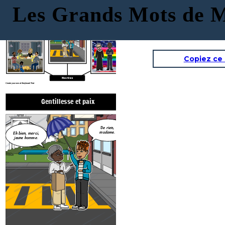
Les Grands Mots de 
Gentillesse et paix
De rien,
Tout le monde a une maison et de
madame.
Eh bien, merci,
Égalité pour TOUS
jeune homme.
la nourriture
Copiez ce
Mes rêves
Create your own at Storyboard That
Gentillesse et paix
De rien,
madame.
Eh bien, merci,
Égalité p
jeune homme.