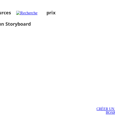
urces
prix
un Storyboard
CRÉER UN
BOA