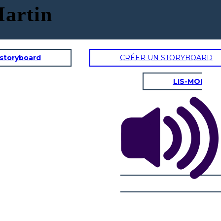
Martin
 storyboard
CRÉER UN STORYBOARD
LIS-MOI
our TOUS